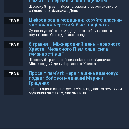
пам’яті та перемоги над нацизмом
Щороку 8 травня Україна разом із європейською
спільнотою відзначає День...
Цифровізація медицини: керуйте власним
ТРА 8
здоров’ям через «Кабінет пацієнта»
Сучасна українська медицина стає ближчою та
зручнішою. Сьогодні вже понад...
8 травня – Міжнародний день Червоного
ТРА 8
Хреста і Червоного Півмісяця: сила
гуманності в дії
Щороку 8 травня світова спільнота відзначає
Міжнародний день Червоного Хреста...
Просвіт пам’яті: Чернігівщина вшановує
ТРА 8
подвиг бойової медикині Марини
Гриценко
Чернігівщина вшановує пам’ять відважної землячки,
музейниці за фахом, яка змінила...