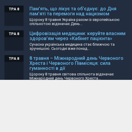
Пам’ять, що лікує та об’єднує: до Дня
ТРА 8
пам’яті та перемоги над нацизмом
Щороку 8 травня Україна разом із європейською
спільнотою відзначає День...
Цифровізація медицини: керуйте власним
ТРА 8
здоров’ям через «Кабінет пацієнта»
Сучасна українська медицина стає ближчою та
зручнішою. Сьогодні вже понад...
8 травня – Міжнародний день Червоного
ТРА 8
Хреста і Червоного Півмісяця: сила
гуманності в дії
Щороку 8 травня світова спільнота відзначає
Міжнародний день Червоного Хреста...
Просвіт пам’яті: Чернігівщина вшановує
ТРА 8
подвиг бойової медикині Марини
Гриценко
Чернігівщина вшановує пам’ять відважної землячки,
музейниці за фахом, яка змінила...