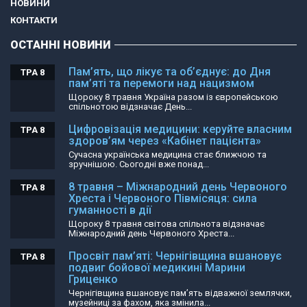
НОВИНИ
КОНТАКТИ
ОСТАННІ НОВИНИ
Пам’ять, що лікує та об’єднує: до Дня
ТРА 8
пам’яті та перемоги над нацизмом
Щороку 8 травня Україна разом із європейською
спільнотою відзначає День...
Цифровізація медицини: керуйте власним
ТРА 8
здоров’ям через «Кабінет пацієнта»
Сучасна українська медицина стає ближчою та
зручнішою. Сьогодні вже понад...
8 травня – Міжнародний день Червоного
ТРА 8
Хреста і Червоного Півмісяця: сила
гуманності в дії
Щороку 8 травня світова спільнота відзначає
Міжнародний день Червоного Хреста...
Просвіт пам’яті: Чернігівщина вшановує
ТРА 8
подвиг бойової медикині Марини
Гриценко
Чернігівщина вшановує пам’ять відважної землячки,
музейниці за фахом, яка змінила...