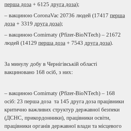
перша доза
+ 6125
друга доза
);
– вакциною CoronaVac 20736 людей (17417
перша
доза
+ 3319
друга доза
);
– вакциною Comirnaty (Pfizer-BioNTech) – 21672
людей (14129
перша доза
+ 7543
друга доза
).
За минулу добу в Чернігівській області
вакциновано 168 осіб, з них:
– вакциною Comirnaty (Pfizer-BioNTech) – 168
осіб: 23 перша доза та 145 друга доза працівники
критично важливих структур державної безпеки
(ДСНС, прикордонники), працівники освіти,
працівники органів державної влади та місцевого