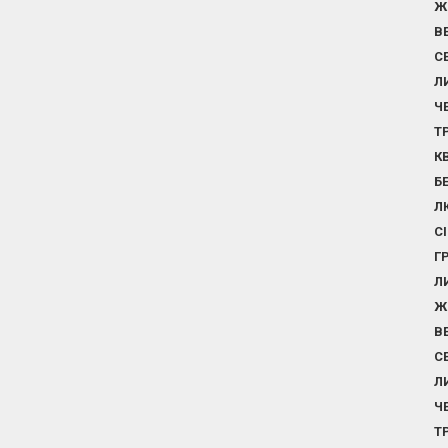
Ж
В
С
Л
Ч
Т
К
Б
Л
С
Г
Л
Ж
В
С
Л
Ч
Т