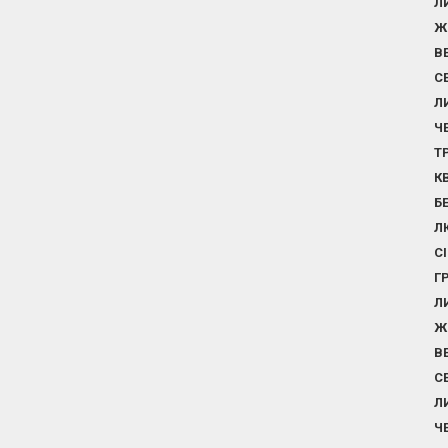
Л
Ж
В
С
Л
Ч
Т
К
Б
Л
С
Г
Л
Ж
В
С
Л
Ч