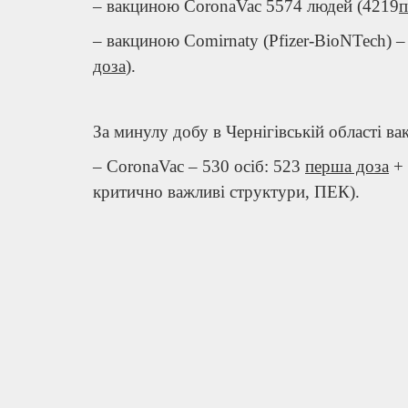
– вакциною CoronaVac 5574 людей (4219
п
– вакциною Comirnaty (Pfizer-BioNTech) 
доза
).
За минулу добу в Чернігівській області ва
– CoronaVac – 530 осіб: 523
перша доза
+
критично важливі структури, ПЕК).