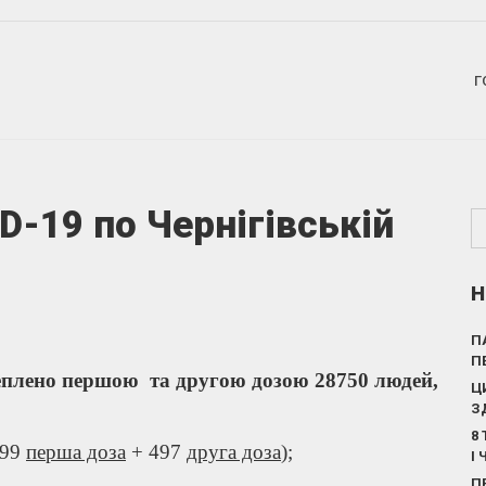
Г
D-19 по Чернігівській
Н
П
П
щеплено першою та другою дозою 28750 людей,
Ц
З
8
999
перша доза
+ 497
друга доза
);
І
П