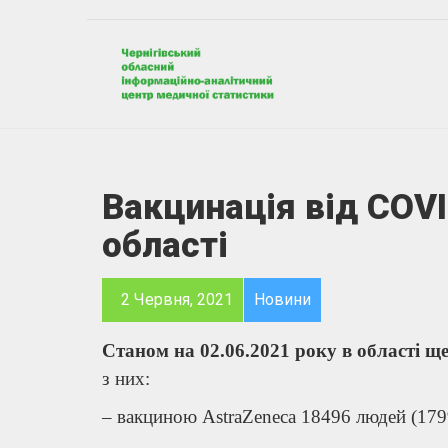
Вакцинація від COVI
області
2 Червня, 2021
Новини
Станом на 02.06.2021 року в області 
з них:
– вакциною AstraZeneca 18496 людей (17