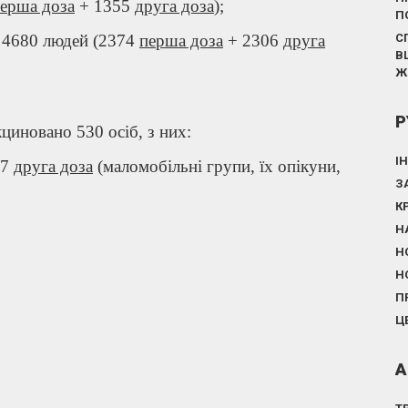
ерша доза
+ 1355
друга доза
);
П
– 4680 людей (2374
перша доза
+ 2306
друга
С
В
Ж
Р
кциновано 530 осіб, з них:
І
 7
друга доза
(маломобільні групи, їх опікуни,
З
К
Н
Н
Н
П
Ц
А