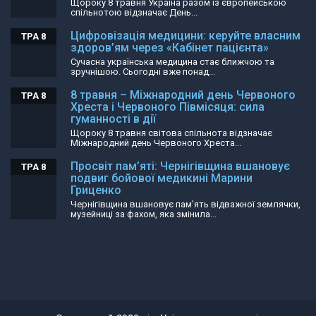
Щороку 8 травня Україна разом із європейською
спільнотою відзначає День...
Цифровізація медицини: керуйте власним
ТРА 8
здоров’ям через «Кабінет пацієнта»
Сучасна українська медицина стає ближчою та
зручнішою. Сьогодні вже понад...
8 травня – Міжнародний день Червоного
ТРА 8
Хреста і Червоного Півмісяця: сила
гуманності в дії
Щороку 8 травня світова спільнота відзначає
Міжнародний день Червоного Хреста...
Просвіт пам’яті: Чернігівщина вшановує
ТРА 8
подвиг бойової медикині Марини
Гриценко
Чернігівщина вшановує пам’ять відважної землячки,
музейниці за фахом, яка змінила...