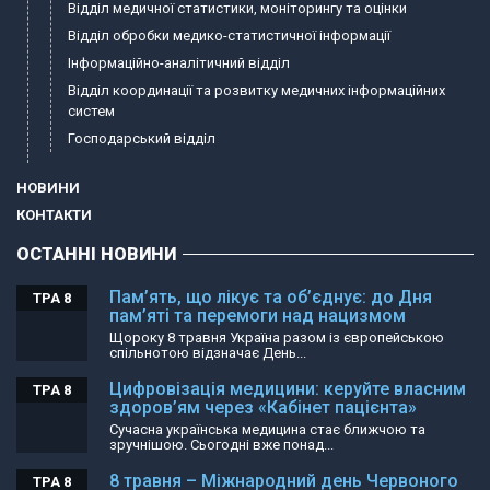
Відділ медичної статистики, моніторингу та оцінки
Відділ обробки медико-статистичної інформації
Інформаційно-аналітичний відділ
Відділ координації та розвитку медичних інформаційних
систем
Господарський відділ
НОВИНИ
КОНТАКТИ
ОСТАННІ НОВИНИ
Пам’ять, що лікує та об’єднує: до Дня
ТРА 8
пам’яті та перемоги над нацизмом
Щороку 8 травня Україна разом із європейською
спільнотою відзначає День...
Цифровізація медицини: керуйте власним
ТРА 8
здоров’ям через «Кабінет пацієнта»
Сучасна українська медицина стає ближчою та
зручнішою. Сьогодні вже понад...
8 травня – Міжнародний день Червоного
ТРА 8