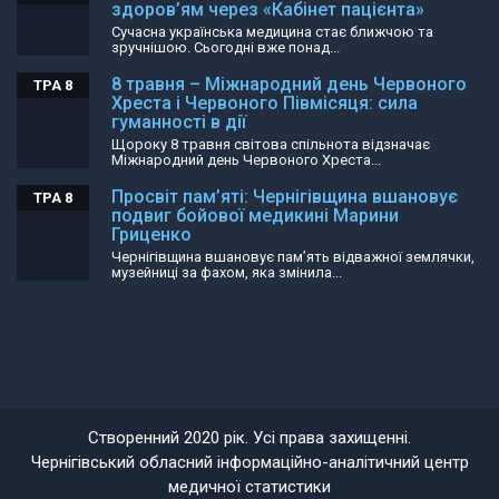
здоров’ям через «Кабінет пацієнта»
Сучасна українська медицина стає ближчою та
зручнішою. Сьогодні вже понад...
8 травня – Міжнародний день Червоного
ТРА 8
Хреста і Червоного Півмісяця: сила
гуманності в дії
Щороку 8 травня світова спільнота відзначає
Міжнародний день Червоного Хреста...
Просвіт пам’яті: Чернігівщина вшановує
ТРА 8
подвиг бойової медикині Марини
Гриценко
Чернігівщина вшановує пам’ять відважної землячки,
музейниці за фахом, яка змінила...
Створенний 2020 рік. Усі права захищенні.
Чернігівський обласний інформаційно-аналітичний центр
медичної статистики