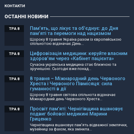
КОНТАКТИ
ОСТАННІ НОВИНИ
Пам’ять, що лікує та об’єднує: до Дня
ТРА 8
пам’яті та перемоги над нацизмом
Щороку 8 травня Україна разом із європейською
спільнотою відзначає День...
Цифровізація медицини: керуйте власним
ТРА 8
здоров’ям через «Кабінет пацієнта»
Сучасна українська медицина стає ближчою та
зручнішою. Сьогодні вже понад...
8 травня – Міжнародний день Червоного
ТРА 8
Хреста і Червоного Півмісяця: сила
гуманності в дії
Щороку 8 травня світова спільнота відзначає
Міжнародний день Червоного Хреста...
Просвіт пам’яті: Чернігівщина вшановує
ТРА 8
подвиг бойової медикині Марини
Гриценко
Чернігівщина вшановує пам’ять відважної землячки,
музейниці за фахом, яка змінила...