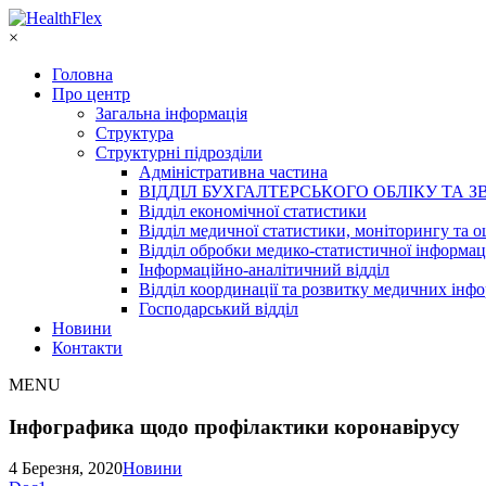
×
Головна
Про центр
Загальна інформація
Структура
Структурні підрозділи
Адміністративна частина
ВІДДІЛ БУХГАЛТЕРСЬКОГО ОБЛІКУ ТА З
Відділ економічної статистики
Відділ медичної статистики, моніторингу та о
Відділ обробки медико-статистичної інформац
Інформаційно-аналітичний відділ
Відділ координації та розвитку медичних інф
Господарський відділ
Новини
Контакти
MENU
Інфографика щодо профілактики коронавірусу
4 Березня, 2020
Новини