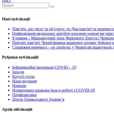
Doc1
Нові публікації
Пам’ять, що лікує та об’єднує: до Дня пам’яті та перемог
Цифровізація медицини: керуйте власним здоров’ям через
8 травня – Міжнародний день Червоного Хреста і Червоног
Просвіт пам’яті: Чернігівщина вшановує подвиг бойової
Справжня перемога – це свобода: у Чернігові вшанували п
Рубрики публікацій
Інформаційні матеріали COVID – 19
Заходи
Круглі столи
Наші видання
Новини
Нормативно-правова база в роботі з COVID-19
Профілактика
Центр Громадського Здоров`я
Архів піблікацій