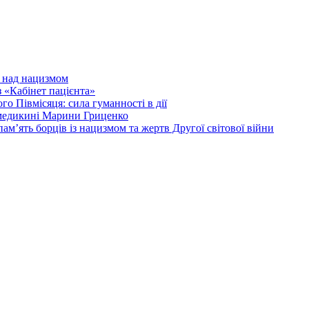
и над нацизмом
 «Кабінет пацієнта»
о Півмісяця: сила гуманності в дії
 медикині Марини Гриценко
ам’ять борців із нацизмом та жертв Другої світової війни