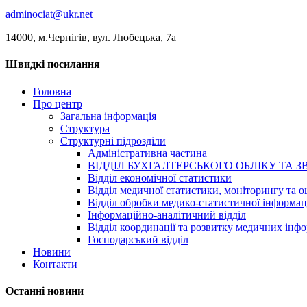
adminociat@ukr.net
14000, м.Чернігів, вул. Любецька, 7а
Швидкі посилання
Головна
Про центр
Загальна інформація
Структура
Структурні підрозділи
Адміністративна частина
ВІДДІЛ БУХГАЛТЕРСЬКОГО ОБЛІКУ ТА З
Відділ економічної статистики
Відділ медичної статистики, моніторингу та о
Відділ обробки медико-статистичної інформац
Інформаційно-аналітичний відділ
Відділ координації та розвитку медичних інф
Господарський відділ
Новини
Контакти
Останні новини