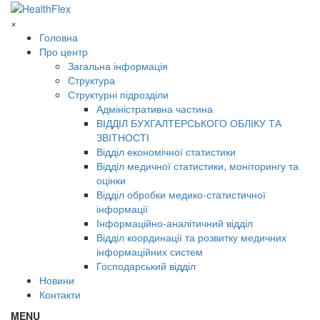
×
Головна
Про центр
Загальна інформація
Структура
Структурні підрозділи
Адміністративна частина
ВІДДІЛ БУХГАЛТЕРСЬКОГО ОБЛІКУ ТА
ЗВІТНОСТІ
Відділ економічної статистики
Відділ медичної статистики, моніторингу та
оцінки
Відділ обробки медико-статистичної
інформації
Інформаційно-аналітичний відділ
Відділ координації та розвитку медичних
інформаційних систем
Господарський відділ
Новини
Контакти
MENU