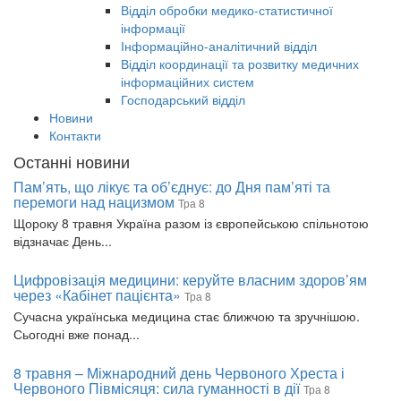
Відділ обробки медико-статистичної
інформації
Інформаційно-аналітичний відділ
Відділ координації та розвитку медичних
інформаційних систем
Господарський відділ
Новини
Контакти
Останні новини
Пам’ять, що лікує та об’єднує: до Дня пам’яті та
перемоги над нацизмом
Тра 8
Щороку 8 травня Україна разом із європейською спільнотою
відзначає День...
Цифровізація медицини: керуйте власним здоров’ям
через «Кабінет пацієнта»
Тра 8
Сучасна українська медицина стає ближчою та зручнішою.
Сьогодні вже понад...
8 травня – Міжнародний день Червоного Хреста і
Червоного Півмісяця: сила гуманності в дії
Тра 8