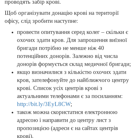
проводять забір крові.
Щоб організувати донацію крові на території
офісу, слід зробити наступне:
провести опитування серед колег – скільки є
охочих здати кров. Для запрошення виїзної
бригади потрібно не менше ніж 40
потенційних донорів. Залежно від числа
донорів формується склад медичної бригади;
якщо визначилися з кількістю охочих здати
кров, зателефонуйте до найближчого центру
крові. Список усіх центрів крові з
актуальними телефонами є за посиланням:
http://bit.ly/3EyL8CW
;
також можна скористатися електронною
адресою і направити до центру лист з
пропозицією (адреси є на сайтах центрів
крові).