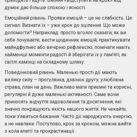
приходять і йдуть. Вміння «відступити на крок» від
думок дає більше спокою і ясності.
Емоційний рівень. Прояви емоцій – це не слабкість. Це
сигнал. Визнати їх – уже крок до зцілення. Що може
допомогти? Наприклад: просто вголос сказати, як ви
себе почуваєте; вести щоденник емоцій; практикувати
майндфулнес або вечірню рефлексію; помічати навіть
найменші моменти радості й зберігати їх у пам’яті, як
світлі камінці на складному шляху.
Поведінковий рівень. Маленькі прості дії мають
велику силу – прогулянка, дзвінок другу, улюблена
страва, план на день. Важливо мати приємні та корисні,
регулярні й дуже маленькі активності. Саме вони
приносять відчуття задоволення та досягнення, які
значно покращують якість нашого життя. Не чекайте,
поки з’явиться бажання. Часто дії народжують енергію,
а не навпаки. Поступово, крок за кроком, можна вийти
з кола апатії та прокрастинації.