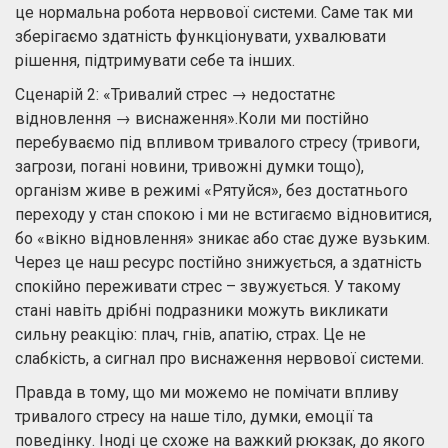
це нормальна робота нервової системи. Саме так ми
зберігаємо здатність функціонувати, ухвалювати
рішення, підтримувати себе та інших.
Сценарій 2: «Тривалий стрес → недостатнє
відновлення → виснаження».Коли ми постійно
перебуваємо під впливом тривалого стресу (тривоги,
загрози, погані новини, тривожні думки тощо),
організм живе в режимі «Рятуйся», без достатнього
переходу у стан спокою і ми не встигаємо відновитися,
бо «вікно відновлення» зникає або стає дуже вузьким.
Через це наш ресурс постійно знижується, а здатність
спокійно переживати стрес – звужується. У такому
стані навіть дрібні подразники можуть викликати
сильну реакцію: плач, гнів, апатію, страх. Це не
слабкість, а сигнал про виснаження нервової системи.
Правда в тому, що ми можемо не помічати впливу
тривалого стресу на наше тіло, думки, емоції та
поведінку. Іноді це схоже на важкий рюкзак, до якого