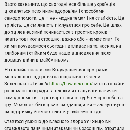
Варто зазначити, що сьогодні все більше українців
цікавляться психічним здоров’ям і способами
самодопомоги. Це – не «модна тема» і не слабкість. Це
зрілість. Це сміливість піклуватися про себе. Це шлях
до зцілення, який починається з простих кроків –
навіть тоді, коли страшно, важко або «немає сил». Те,
як ми почуваємося сьогодні, впливає на те, наскільки
глибоким і стійким буде наше відновлення після
досвіду війни в майбутньому.
На онлайн-платформі Всеукраїнської програми
ментального здоров’я за ініціативою Олени
Зеленської «Ти як?»
https://howareu.com/
можна знайти
різноманітні поради та техніки й опанувати навички
самодопомоги. Перетворіть свою турботу про себе на
гру. Мозок любить цікаві завдання, а ви – заслуговуєте
на підтримку й тепло, навіть у найтемніші дні.
Ставтеся уважно до власного здоров’я! Якщо ви
страждаєте панічними атаками чи безсонням, втратили