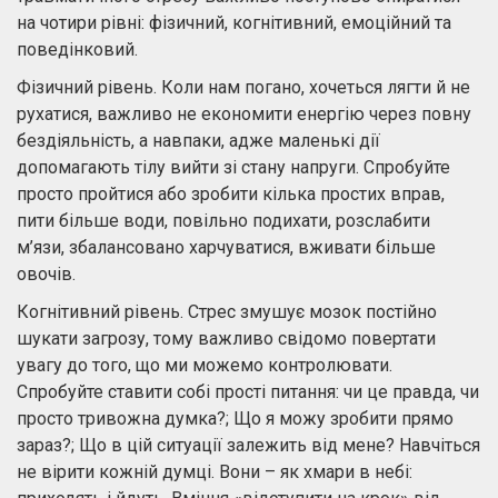
на чотири рівні: фізичний, когнітивний, емоційний та
поведінковий.
Фізичний рівень. Коли нам погано, хочеться лягти й не
рухатися, важливо не економити енергію через повну
бездіяльність, а навпаки, адже маленькі дії
допомагають тілу вийти зі стану напруги. Спробуйте
просто пройтися або зробити кілька простих вправ,
пити більше води, повільно подихати, розслабити
м’язи, збалансовано харчуватися, вживати більше
овочів.
Когнітивний рівень. Стрес змушує мозок постійно
шукати загрозу, тому важливо свідомо повертати
увагу до того, що ми можемо контролювати.
Спробуйте ставити собі прості питання: чи це правда, чи
просто тривожна думка?; Що я можу зробити прямо
зараз?; Що в цій ситуації залежить від мене? Навчіться
не вірити кожній думці. Вони – як хмари в небі: