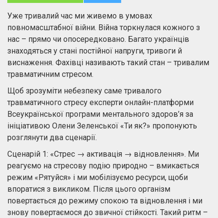
Уже тривалий час ми живемо в умовах
повномасштабної війни. Війна торкнулася кожного з
нас – прямо чи опосередковано. Багато українців
знаходяться у стані постійної напруги, тривоги й
виснаження. Фахівці називають такий стан – тривалим
травматичним стресом.
Щоб зрозуміти небезпеку саме тривалого
травматичного стресу експерти онлайн-платформи
Всеукраїнської програми ментального здоров’я за
ініціативою Олени Зеленської «Ти як?» пропонують
розглянути два сценарії.
Сценарій 1: «Стрес → активація → відновлення». Ми
реагуємо на стресову подію природно – вмикається
режим «Рятуйся» і ми мобілізуємо ресурси, щоби
впоратися з викликом. Після цього організм
повертається до режиму спокою та відновлення і ми
знову повертаємося до звичної стійкості. Такий ритм –