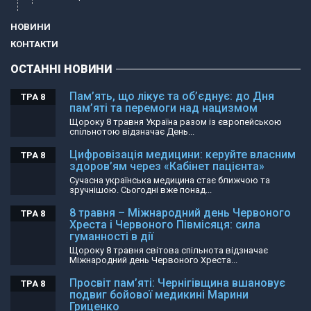
НОВИНИ
КОНТАКТИ
ОСТАННІ НОВИНИ
Пам’ять, що лікує та об’єднує: до Дня
ТРА 8
пам’яті та перемоги над нацизмом
Щороку 8 травня Україна разом із європейською
спільнотою відзначає День...
Цифровізація медицини: керуйте власним
ТРА 8
здоров’ям через «Кабінет пацієнта»
Сучасна українська медицина стає ближчою та
зручнішою. Сьогодні вже понад...
8 травня – Міжнародний день Червоного
ТРА 8
Хреста і Червоного Півмісяця: сила
гуманності в дії
Щороку 8 травня світова спільнота відзначає
Міжнародний день Червоного Хреста...
Просвіт пам’яті: Чернігівщина вшановує
ТРА 8
подвиг бойової медикині Марини
Гриценко