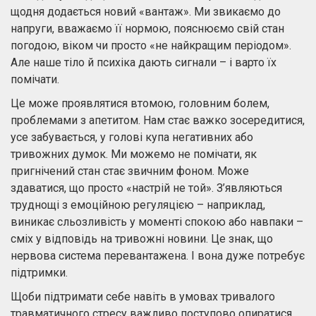
щодня додається новий «вантаж». Ми звикаємо до
напруги, вважаємо її нормою, пояснюємо свій стан
погодою, віком чи просто «не найкращим періодом».
Але наше тіло й психіка дають сигнали – і варто їх
помічати.
Це може проявлятися втомою, головним болем,
проблемами з апетитом. Нам стає важко зосередитися,
усе забувається, у голові купа негативних або
тривожних думок. Ми можемо не помічати, як
пригнічений стан стає звичним фоном. Може
здаватися, що просто «настрій не той». З’являються
труднощі з емоційною регуляцією – наприклад,
виникає сльозливість у моменті спокою або навпаки –
сміх у відповідь на тривожні новини. Це знак, що
нервова система перевантажена. І вона дуже потребує
підтримки.
Щоби підтримати себе навіть в умовах тривалого
травматичного стресу важливо поступово опиратися