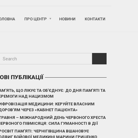
ОЛОВНА
ПРО ЦЕНТР
НОВИНИ
КОНТАКТИ
ОВІ ПУБЛІКАЦІЇ
АМ’ЯТЬ, ЩО ЛІКУЄ ТА ОБ’ЄДНУЄ: ДО ДНЯ ПАМ’ЯТІ ТА
ЕРЕМОГИ НАД НАЦИЗМОМ
ИФРОВІЗАЦІЯ МЕДИЦИНИ: КЕРУЙТЕ ВЛАСНИМ
ДОРОВ’ЯМ ЧЕРЕЗ «КАБІНЕТ ПАЦІЄНТА»
 ТРАВНЯ – МІЖНАРОДНИЙ ДЕНЬ ЧЕРВОНОГО ХРЕСТА
 ЧЕРВОНОГО ПІВМІСЯЦЯ: СИЛА ГУМАННОСТІ В ДІЇ
РОСВІТ ПАМ’ЯТІ: ЧЕРНІГІВЩИНА ВШАНОВУЄ
ОДВИГ БОЙОВОЇ МЕДИКИНІ МАРИНИ ГРИЦЕНКО