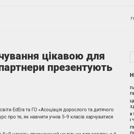
Г
рчування цікавою для
 партнери презентують
Н
П
П
Ц
З
світи EdEra та ГО «Асоціація дорослого та дитячого
8
с про те, як навчити учнів 5-9 класів харчуватися
І
П
П