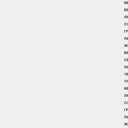
К
Б
Л
С
Г
Л
Ж
В
С
Л
Ч
Т
К
Л
С
Г
Л
Ж