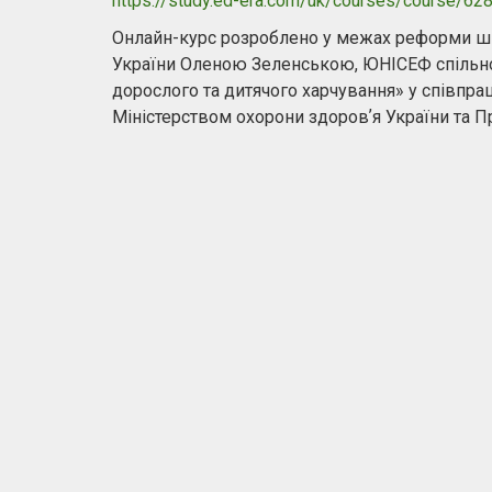
https://study.ed-era.com/uk/courses/course/62
Онлайн-курс розроблено у межах реформи шкі
України Оленою Зеленською, ЮНІСЕФ спільно з
дорослого та дитячого харчування» у співпраці
Міністерством охорони здоровʼя України та 