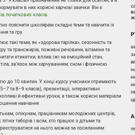
5–9 класів» призначений не тільки для освітян, а й
С
формувати в них корисні харчові звички. Він є
В
ів початкових класів
.
Ж
упно пояснити школярам складні теми та навчити їх
ння та гру.
Р
ює такі теми, як «здорова тарілка», сезонність та
І
укру та трансжирів; поживні речовини, вітаміни та
З
итати етикетки; вплив їжі на емоційний стан,
К
 тіла; зв’язок між харчуванням, сном і фізичною
Н
Н
тю до 10 хвилин. У кінці курсу учасники отримають
Н
5–7 та 8–9 класів), презентації, інтерактивні
П
хопливі й ефективні уроки, а також корисні матеріали
Ц
ершення навчання.
тькам, опікунам, працівникам молодіжних центрів,
А
ітніх таборів і всім, хто працює з дітьми та
ареєструватися на нього можна за посиланням:
Т