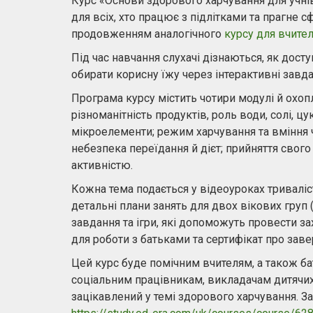
Курс «Основи здорового харчування для учнів 
для всіх, хто працює з підлітками та прагне с
продовженням аналогічного
курсу для вчител
Під час навчання слухачі дізнаються, як дост
обирати корисну їжу через інтерактивні завда
Програма курсу містить чотири модулі й охопл
різноманітність продуктів, роль води, солі, ц
мікроелементи; режим харчування та вміння ч
небезпека переїдання й дієт; прийняття свого
активністю.
Кожна тема подається у відеоуроках триваліс
детальні плани занять для двох вікових груп (
завдання та ігри, які допоможуть провести за
для роботи з батьками та сертифікат про зав
Цей курс буде помічним вчителям, а також ба
соціальним працівникам, викладачам дитячих л
зацікавлений у темі здорового харчування. З