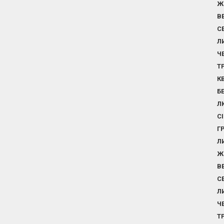
Ж
В
С
Л
Ч
Т
К
Б
Л
С
Г
Л
Ж
В
С
Л
Ч
Т