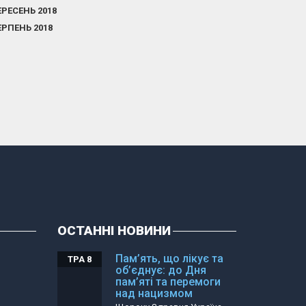
ЕРЕСЕНЬ 2018
ЕРПЕНЬ 2018
ОСТАННІ НОВИНИ
Пам’ять, що лікує та
ТРА 8
об’єднує: до Дня
пам’яті та перемоги
над нацизмом