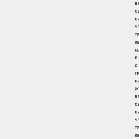
В
С
Л
Ч
Т
К
Б
Л
С
Г
Л
Ж
В
С
Л
Ч
Т
К