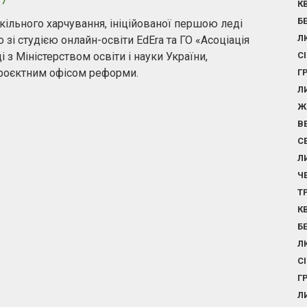
87
К
Б
льного харчування, ініційованої першою леді
Л
і студією онлайн-освіти EdEra та ГО «Асоціація
 з Міністерством освіти і науки України,
С
Проєктним офісом реформи.
Г
Л
Ж
В
С
Л
Ч
Т
К
Б
Л
С
Г
Л