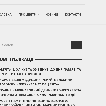
ОЛОВНА
ПРО ЦЕНТР
НОВИНИ
КОНТАКТИ
ОВІ ПУБЛІКАЦІЇ
АМ’ЯТЬ, ЩО ЛІКУЄ ТА ОБ’ЄДНУЄ: ДО ДНЯ ПАМ’ЯТІ ТА
ЕРЕМОГИ НАД НАЦИЗМОМ
ИФРОВІЗАЦІЯ МЕДИЦИНИ: КЕРУЙТЕ ВЛАСНИМ
ДОРОВ’ЯМ ЧЕРЕЗ «КАБІНЕТ ПАЦІЄНТА»
 ТРАВНЯ – МІЖНАРОДНИЙ ДЕНЬ ЧЕРВОНОГО ХРЕСТА
 ЧЕРВОНОГО ПІВМІСЯЦЯ: СИЛА ГУМАННОСТІ В ДІЇ
РОСВІТ ПАМ’ЯТІ: ЧЕРНІГІВЩИНА ВШАНОВУЄ
ОДВИГ БОЙОВОЇ МЕДИКИНІ МАРИНИ ГРИЦЕНКО