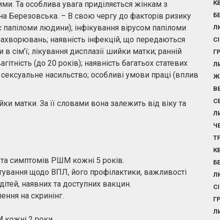
К
ми. Та особлива увага приділяється жінкам з
а Березовська. – В свою чергу до факторів ризику
Б
ус папіломи людини); інфікування вірусом папіломи
Л
захворювань; наявність інфекцій, що передаються
С
в сім’ї; лікування дисплазії шийки матки; ранній
Г
агітність (до 20 років); наявність багатьох статевих
Л
; сексуальне насильство; особливі умови праці (вплив
Ж
В
С
йки матки. За її словами вона залежить від віку та
Л
Ч
Т
К
 та симптомів РШМ кожні 5 років.
Б
ьтування щодо ВПЛ, його профілактики, важливості
Л
дітей, наявних та доступних вакцин.
С
ення на скринінг.
Г
Л
 кожні 2 роки.