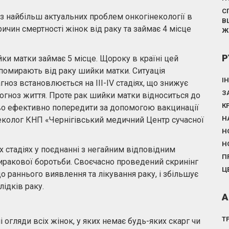
С
 найбільш актуальних проблем онкогінекології в
В
причин смертності жінок від раку та займає 4 місце
Ж
Р
йки матки займає 5 місце. Щороку в країні цей
. помирають від раку шийки матки. Ситуація
І
ноз встановлюється на III-IV стадіях, що знижує
З
рогноз життя. Проте рак шийки матки відноситься до
К
иво ефективно попередити за допомогою вакцинації
Н
інеколог КНП «Чернігівський медичний Центр сучасної
Н
Н
іх стадіях у поєднанні з негайним відповідним
П
ракової боротьби. Своєчасно проведений cкринінг
Ц
до раннього виявлення та лікування раку, і збільшує
ідків раку.
А
Т
 огляди всіх жінок, у яких немає будь-яких скарг чи