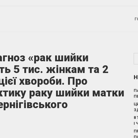
Г
агноз «рак шийки
ь 5 тис. жінкам та 2
Н
цієї хвороби. Про
актику раку шийки матки
П
П
ернігівського
Ц
З
8
І
П
П