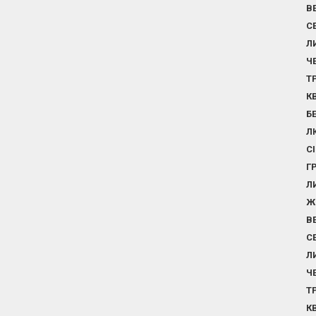
В
С
Л
Ч
Т
К
Б
Л
С
Г
Л
Ж
В
С
Л
Ч
Т
К