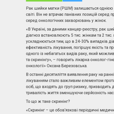
Рак шийки матки (РШМ) залишається однією з
світі. Він не втрачає панівних позицій серед 
серед онкологічних захворювань у жінок.
«В Україні, за даними канцер-реєстру, рак ши
діагноз встановлюють 5 тис. жінкам та 2 тис
ускладнюється тим, що в 24-30% випадків діаг
ефективність лікування, погіршує якість та п
одного із небагатьох видів раку, який можл
та скринінгу», – говорить лікарка онколог-г
онкології» Оксана Березовська.
В останні десятиліття виявлення раку на ранн
лікуванням стало важливим елементом проти
осіб, що входять до груп ризику, призводить 
тривалість життя зменшуючи серйозність насл
То що ж таке скринінг?
«Скринінг – це обов’язкові періодичні медичні