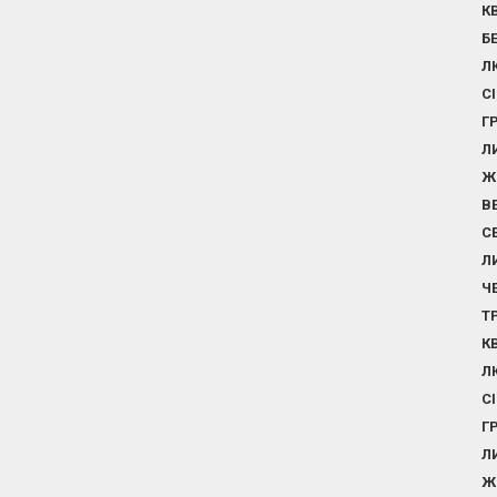
К
Б
Л
С
Г
Л
Ж
В
С
Л
Ч
Т
К
Л
С
Г
Л
Ж