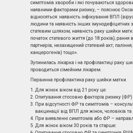
симптомів хвороби і які почуваються здорови
наявними факторами ризику, – пояснює Оксан
відносяться: наявність інфікування ВПЛ (вір
людини та наявність інших імунодефіцитних 
статевим шляхом; наявність раку шийки матки 
початок статевого життя (до 18 років); рання в
партнерів; незахищений статевий акт; паління
канцерогенів) тощо».
Зупинилась лікарка і на профілактиці раку ши
проводиться сімейним лікарем.
Первинна профілактика раку шийки матки.
Для жінок віком від 21 року це:
Опитування стосовно факторів ризику (ФР)
При відсутності ФР та симптомів – консул
вакцинації від ВПЛ для жінок, чоловіків та 
При виявленні симптомів або ФР – направл
Для жінок віком 30 років та старше:
Опитування стосовно ФР та симптомів РШМ