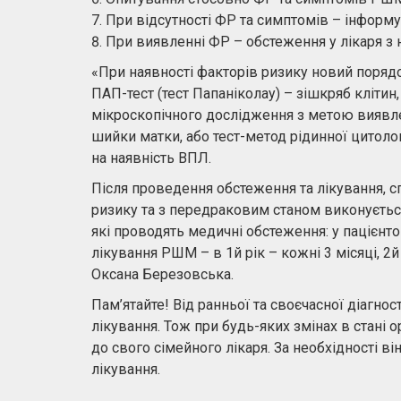
При відсутності ФР та симптомів – інформ
При виявленні ФР – обстеження у лікаря з
«При наявності факторів ризику новий порядо
ПАП-тест (тест Папаніколау) – зішкряб кліти
мікроскопічного дослідження з метою виявле
шийки матки, або тест-метод рідинної цитолог
на наявність ВПЛ.
Після проведення обстеження та лікування, с
ризику та з передраковим станом виконуєтьс
які проводять медичні обстеження: у пацієнто
лікування РШМ – в 1й рік – кожні 3 місяці, 2й р
Оксана Березовська.
Пам’ятайте! Від ранньої та своєчасної діагн
лікування. Тож при будь-яких змінах в стані 
до свого сімейного лікаря. За необхідності в
лікування.