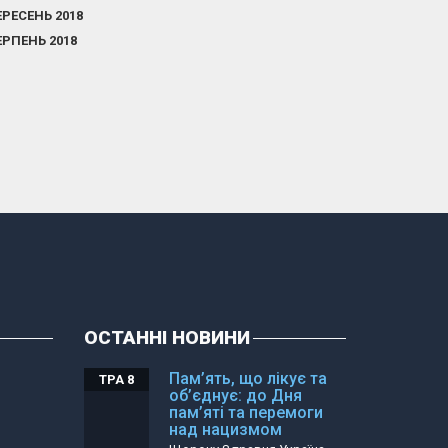
ЕРЕСЕНЬ 2018
ЕРПЕНЬ 2018
ОСТАННІ НОВИНИ
Пам’ять, що лікує та
ТРА 8
об’єднує: до Дня
пам’яті та перемоги
над нацизмом