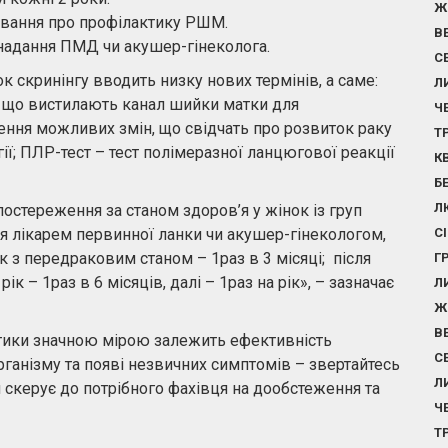
Ж
ування про профілактику РШМ.
В
 надання ПМД чи акушер-гінеколога.
С
к скринінгу вводить низку нових термінів, а саме:
Л
н, що вистилають канал шийки матки для
Ч
ння можливих змін, що свідчать про розвиток раку
Т
ії; ПЛР-тест – тест полімеразної ланцюгової реакції
К
Б
Л
постереження за станом здоров’я у жінок із груп
я лікарем первинної ланки чи акушер-гінекологом,
С
к з передраковим станом – 1раз в 3 місяці; після
Г
ік – 1раз в 6 місяців, далі – 1раз на рік», – зазначає
Л
Ж
В
остики значною мірою залежить ефективність
С
організму та появі незвичних симптомів – звертайтесь
Л
ін скерує до потрібного фахівця на дообстеження та
Ч
Т