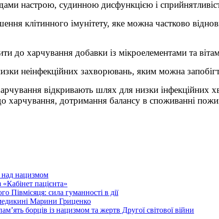
ладами настрою, судинною дисфункцією і сприйнятливіс
ення клітинного імунітету, яке можна частково віднов
ти до харчування добавки із мікроелементами та віта
изки неінфекційних захворювань, яким можна запобігт
харчування відкривають шлях для низки інфекційних х
до харчування, дотримання балансу в споживанні пожив
и над нацизмом
 «Кабінет пацієнта»
о Півмісяця: сила гуманності в дії
 медикині Марини Гриценко
ам’ять борців із нацизмом та жертв Другої світової війни