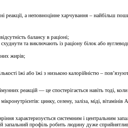
і реакції, а неповноцінне харчування – найбільш поши
ідсутність балансу в раціоні;
 схуднути та виключають із раціону білок або вуглевод
нних жирів;
лькості їжі або їжі з низькою калорійністю – пов’язую
унних реакцій — це спостерігається навіть тоді, коли
кронутрієнтів: цинку, селену, заліза, міді, вітамінів А
ріння характеризується системним і центральним запал
 Цей запальний профіль робить людину дуже сприйнятли