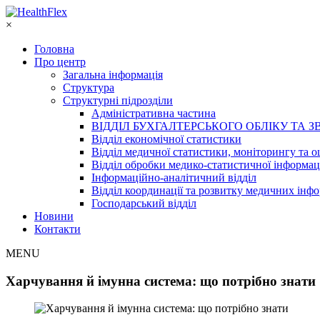
×
Головна
Про центр
Загальна інформація
Структура
Структурні підрозділи
Адміністративна частина
ВІДДІЛ БУХГАЛТЕРСЬКОГО ОБЛІКУ ТА З
Відділ економічної статистики
Відділ медичної статистики, моніторингу та о
Відділ обробки медико-статистичної інформац
Інформаційно-аналітичний відділ
Відділ координації та розвитку медичних інф
Господарський відділ
Новини
Контакти
MENU
Харчування й імунна система: що потрібно знати