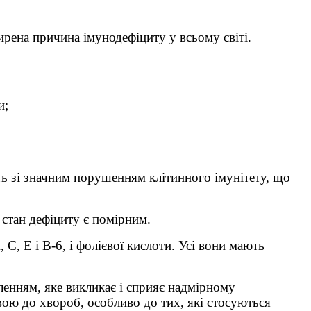
рена причина імунодефіциту у всьому світі.
и;
ть зі значним порушенням клітинного імунітету, що
 стан дефіциту є помірним.
, С, Е і В-6, і фолієвої кислоти. Усі вони мають
енням, яке викликає і сприяє надмірному
вою до хвороб, особливо до тих, які стосуються