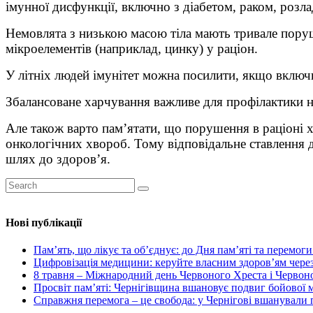
імунної дисфункції, включно з діабетом, раком, роз
Немовлята з низькою масою тіла мають тривале поруш
мікроелементів (наприклад, цинку) у раціон.
У літніх людей імунітет можна посилити, якщо включи
Збалансоване харчування важливе для профілактики н
Але також варто пам’ятати, що порушення в раціоні 
онкологічних хвороб. Тому відповідальне ставлення 
шлях до здоров’я.
Нові публікації
Пам’ять, що лікує та об’єднує: до Дня пам’яті та перемог
Цифровізація медицини: керуйте власним здоров’ям через
8 травня – Міжнародний день Червоного Хреста і Червоног
Просвіт пам’яті: Чернігівщина вшановує подвиг бойової
Справжня перемога – це свобода: у Чернігові вшанували п