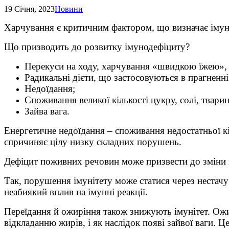
19 Січня, 2023
Новини
Харчування є критичним фактором, що визначає імунн
Що призводить до розвитку імунодефіциту?
Перекуси на ходу, харчування «швидкою їжею», в
Радикальні дієти, що застосовуються в прагненні
Недоїдання;
Споживання великої кількості цукру, солі, твари
Зайва вага.
Енергетичне недоїдання – споживання недостатньої кі
спричиняє цілу низку складних порушень.
Дефіцит поживних речовин може призвести до зміни ім
Так, порушення імунітету може статися через нестачу мі
неабиякий вплив на імунні реакції.
Переїдання й ожиріння також знижують імунітет. Ожи
відкладанню жирів, і як наслідок появі зайвої ваги.