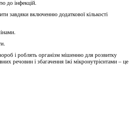
тю до інфекцій.
ити завдяки включенню додаткової кількості
мінами.
и.
вороб і роблять організм мішенню для розвитку
них речовин і збагачення їжі мікронутрієнтами – це