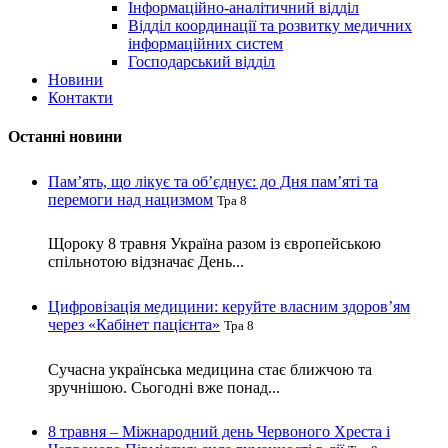
Інформаційно-аналітичний відділ
Відділ координації та розвитку медичних
інформаційних систем
Господарський відділ
Новини
Контакти
Останні новини
Пам’ять, що лікує та об’єднує: до Дня пам’яті та
перемоги над нацизмом
Тра 8
Щороку 8 травня Україна разом із європейською
спільнотою відзначає День...
Цифровізація медицини: керуйте власним здоров’ям
через «Кабінет пацієнта»
Тра 8
Сучасна українська медицина стає ближчою та
зручнішою. Сьогодні вже понад...
8 травня – Міжнародний день Червоного Хреста і