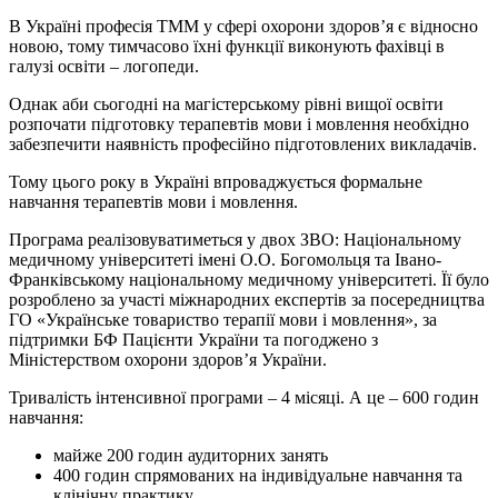
В Україні професія ТММ у сфері охорони здоров’я є відносно
новою, тому тимчасово їхні функції виконують фахівці в
галузі освіти – логопеди.
Однак аби сьогодні на магістерському рівні вищої освіти
розпочати підготовку терапевтів мови і мовлення необхідно
забезпечити наявність професійно підготовлених викладачів.
Тому цього року в Україні впроваджується формальне
навчання терапевтів мови і мовлення.
Програма реалізовуватиметься у двох ЗВО: Національному
медичному університеті імені О.О. Богомольця та Івано-
Франківському національному медичному університеті. Її було
розроблено за участі міжнародних експертів за посередництва
ГО «Українське товариство терапії мови і мовлення», за
підтримки БФ Пацієнти України та погоджено з
Міністерством охорони здоров’я України.
Тривалість інтенсивної програми – 4 місяці. А це – 600 годин
навчання:
майже 200 годин аудиторних занять
400 годин спрямованих на індивідуальне навчання та
клінічну практику.