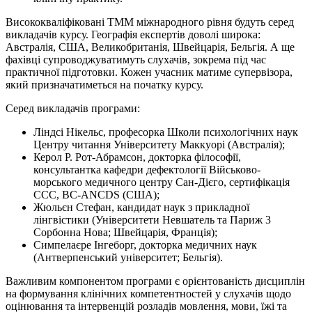
Висококваліфіковані ТММ міжнародного рівня будуть серед
викладачів курсу. Географія експертів доволі широка:
Австралія, США, Великобританія, Швейцарія, Бельгія. А ще
фахівці супроводжуватимуть слухачів, зокрема під час
практичної підготовки. Кожен учасник матиме супервізора,
який призначатиметься на початку курсу.
Серед викладачів програми:
Ліндсі Нікельс, професорка Школи психологічних наук
Центру читання Університету Маккуорі (Австралія);
Керол Р. Рот-Абрамсон, докторка філософії,
консультантка кафедри дефектології Військово-
морського медичного центру Сан-Дієго, сертифікація
CCC, BC-ANCDS (США);
Жюльєн Стефан, кандидат наук з прикладної
лінгвістики (Університети Невшатель та Париж 3
Сорбонна Нова; Швейцарія, Франція);
Симпелаєре Інгеборг, докторка медичних наук
(Антверпенський університет; Бельгія).
Важливим компонентом програми є орієнтованість дисциплін
на формування клінічних компетентностей у слухачів щодо
оцінювання та інтервенцій розладів мовлення, мови, їжі та