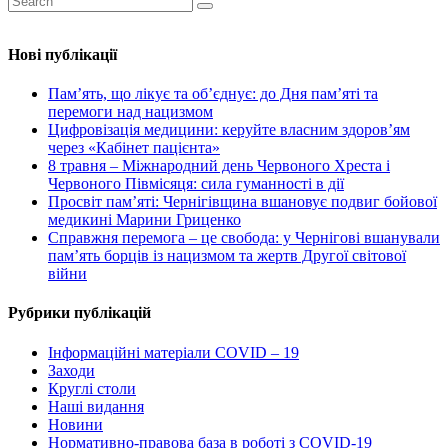
Нові публікації
Пам’ять, що лікує та об’єднує: до Дня пам’яті та
перемоги над нацизмом
Цифровізація медицини: керуйте власним здоров’ям
через «Кабінет пацієнта»
8 травня – Міжнародний день Червоного Хреста і
Червоного Півмісяця: сила гуманності в дії
Просвіт пам’яті: Чернігівщина вшановує подвиг бойової
медикині Марини Гриценко
Справжня перемога – це свобода: у Чернігові вшанували
пам’ять борців із нацизмом та жертв Другої світової
війни
Рубрики публікацій
Інформаційні матеріали COVID – 19
Заходи
Круглі столи
Наші видання
Новини
Нормативно-правова база в роботі з COVID-19