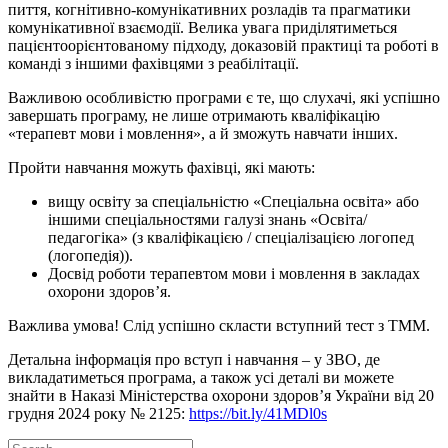
пиття, когнітивно-комунікативних розладів та прагматики
комунікативної взаємодії. Велика увага приділятиметься
пацієнтоорієнтованому підходу, доказовій практиці та роботі в
команді з іншими фахівцями з реабілітації.
Важливою особливістю програми є те, що слухачі, які успішно
завершать програму, не лише отримають кваліфікацію
«терапевт мови і мовлення», а й зможуть навчати інших.
Пройти навчання можуть фахівці, які мають:
вищу освіту за спеціальністю «Спеціальна освіта» або
іншими спеціальностями галузі знань «Освіта/
педагогіка» (з кваліфікацією / спеціалізацією логопед
(логопедія)).
Досвід роботи терапевтом мови і мовлення в закладах
охорони здоров’я.
Важлива умова! Слід успішно скласти вступний тест з ТММ.
Детальна інформація про вступ і навчання – у ЗВО, де
викладатиметься програма, а також усі деталі ви можете
знайти в Наказі Міністерства охорони здоров’я України від 20
грудня 2024 року № 2125:
https://bit.ly/41MDl0s