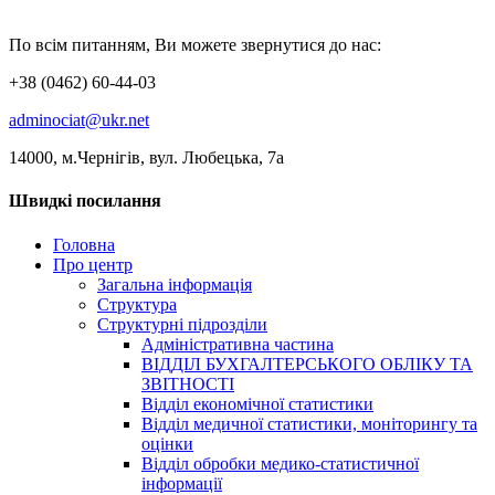
По всім питанням, Ви можете звернутися до нас:
+38 (0462) 60-44-03
adminociat@ukr.net
14000, м.Чернігів, вул. Любецька, 7а
Швидкі посилання
Головна
Про центр
Загальна інформація
Структура
Структурні підрозділи
Адміністративна частина
ВІДДІЛ БУХГАЛТЕРСЬКОГО ОБЛІКУ ТА
ЗВІТНОСТІ
Відділ економічної статистики
Відділ медичної статистики, моніторингу та
оцінки
Відділ обробки медико-статистичної
інформації