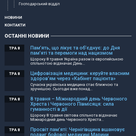
Господарський відділ
НОВИНИ
КОНТАКТИ
ОСТАННІ НОВИНИ
Пам’ять, що лікує та об’єднує: до Дня
ТРА 8
пам’яті та перемоги над нацизмом
Щороку 8 травня Україна разом із європейською
спільнотою відзначає День...
Цифровізація медицини: керуйте власним
ТРА 8
здоров’ям через «Кабінет пацієнта»
Сучасна українська медицина стає ближчою та
зручнішою. Сьогодні вже понад...
8 травня – Міжнародний день Червоного
ТРА 8
Хреста і Червоного Півмісяця: сила
гуманності в дії
Щороку 8 травня світова спільнота відзначає
Міжнародний день Червоного Хреста...
Просвіт пам’яті: Чернігівщина вшановує
ТРА 8
подвиг бойової медикині Марини