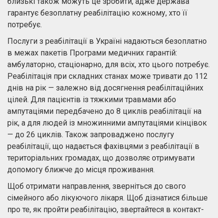
близькі також можуть це зробити, адже держава
гарантує безоплатну реабілітацію кожному, хто її
потребує.
Послуги з реабілітації в Україні надаються безоплатно
в межах пакетів Програми медичних гарантій:
амбулаторно, стаціонарно, для всіх, хто цього потребує.
Реабілітація при складних станах може тривати до 112
днів на рік — залежно від досягнення реабілітаційних
цілей. Для пацієнтів із тяжкими травмами або
ампутаціями передбачено до 8 циклів реабілітації на
рік, а для людей із множинними ампутаціями кінцівок
— до 26 циклів. Також запроваджено послугу
реабілітації, що надається фахівцями з реабілітації в
територіальних громадах, що дозволяє отримувати
допомогу ближче до місця проживання.
Щоб отримати направлення, зверніться до свого
сімейного або лікуючого лікаря. Щоб дізнатися більше
про те, як пройти реабілітацію, звертайтеся в контакт-