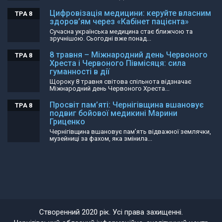
Цифровізація медицини: керуйте власним
ТРА 8
здоров’ям через «Кабінет пацієнта»
Сучасна українська медицина стає ближчою та
зручнішою. Сьогодні вже понад...
8 травня – Міжнародний день Червоного
ТРА 8
Хреста і Червоного Півмісяця: сила
гуманності в дії
Щороку 8 травня світова спільнота відзначає
Міжнародний день Червоного Хреста...
Просвіт пам’яті: Чернігівщина вшановує
ТРА 8
подвиг бойової медикині Марини
Гриценко
Чернігівщина вшановує пам’ять відважної землячки,
музейниці за фахом, яка змінила...
Створенний 2020 рік. Усі права захищенні.