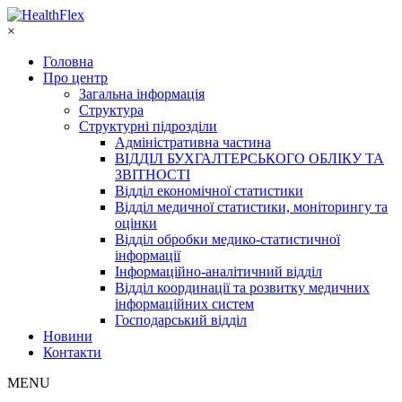
×
Головна
Про центр
Загальна інформація
Структура
Структурні підрозділи
Адміністративна частина
ВІДДІЛ БУХГАЛТЕРСЬКОГО ОБЛІКУ ТА
ЗВІТНОСТІ
Відділ економічної статистики
Відділ медичної статистики, моніторингу та
оцінки
Відділ обробки медико-статистичної
інформації
Інформаційно-аналітичний відділ
Відділ координації та розвитку медичних
інформаційних систем
Господарський відділ
Новини
Контакти
MENU