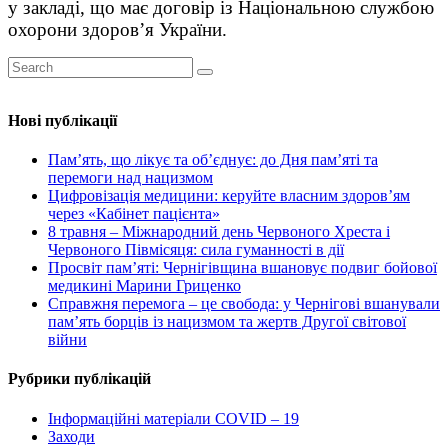
у закладі, що має договір із Національною службою
охорони здоров’я України.
Нові публікації
Пам’ять, що лікує та об’єднує: до Дня пам’яті та
перемоги над нацизмом
Цифровізація медицини: керуйте власним здоров’ям
через «Кабінет пацієнта»
8 травня – Міжнародний день Червоного Хреста і
Червоного Півмісяця: сила гуманності в дії
Просвіт пам’яті: Чернігівщина вшановує подвиг бойової
медикині Марини Гриценко
Справжня перемога – це свобода: у Чернігові вшанували
пам’ять борців із нацизмом та жертв Другої світової
війни
Рубрики публікацій
Інформаційні матеріали COVID – 19
Заходи