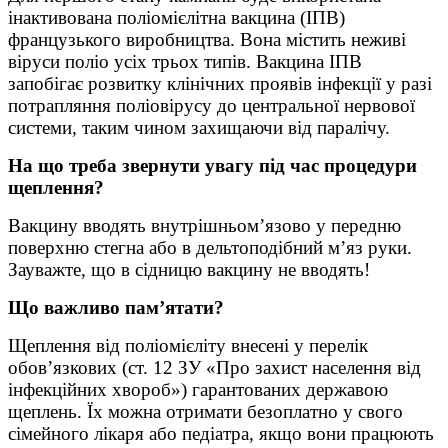
інактивована поліомієлітна вакцина (ІПВ)
французького виробництва. Вона містить неживі
віруси поліо усіх трьох типів. Вакцина ІПВ
запобігає розвитку клінічних проявів інфекції у разі
потрапляння поліовірусу до центральної нервової
системи, таким чином захищаючи від паралічу.
На що треба звернути увагу під час процедури
щеплення?
Вакцину вводять внутрішньом’язово у передню
поверхню стегна або в дельтоподібний м’яз руки.
Зауважте, що в сідницю вакцину не вводять!
Що важливо пам’ятати?
Щеплення від поліомієліту внесені у перелік
обов’язкових (ст. 12 ЗУ «Про захист населення від
інфекційних хвороб») гарантованих державою
щеплень. Їх можна отримати безоплатно у свого
сімейного лікаря або педіатра, якщо вони працюють