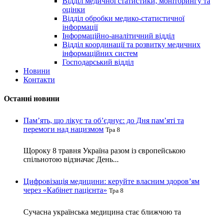
Відділ медичної статистики, моніторингу та
оцінки
Відділ обробки медико-статистичної
інформації
Інформаційно-аналітичний відділ
Відділ координації та розвитку медичних
інформаційних систем
Господарський відділ
Новини
Контакти
Останні новини
Пам’ять, що лікує та об’єднує: до Дня пам’яті та
перемоги над нацизмом
Тра 8
Щороку 8 травня Україна разом із європейською
спільнотою відзначає День...
Цифровізація медицини: керуйте власним здоров’ям
через «Кабінет пацієнта»
Тра 8
Сучасна українська медицина стає ближчою та