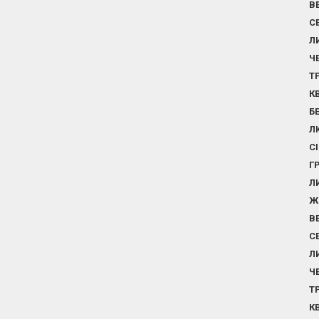
В
С
Л
Ч
Т
К
Б
Л
С
Г
Л
Ж
В
С
Л
Ч
Т
К