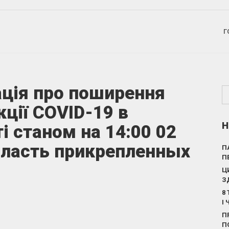
Г
ція про поширення
кції COVID-19 в
Н
і станом на 14:00 02
бласть прикрепленных
П
П
Ц
З
8
І
П
П