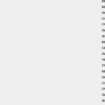
К
Б
Л
С
Г
Л
Ж
В
С
Л
Ч
Т
К
Л
С
Г
Л
Ж