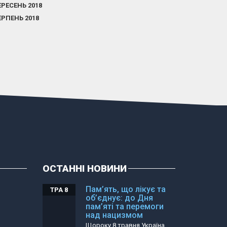
ЕРЕСЕНЬ 2018
ЕРПЕНЬ 2018
ОСТАННІ НОВИНИ
Пам’ять, що лікує та
ТРА 8
об’єднує: до Дня
пам’яті та перемоги
над нацизмом
Щороку 8 травня Україна