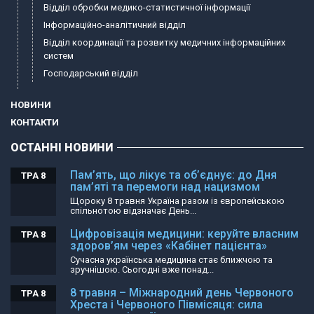
Відділ обробки медико-статистичної інформації
Інформаційно-аналітичний відділ
Відділ координації та розвитку медичних інформаційних
систем
Господарський відділ
НОВИНИ
КОНТАКТИ
ОСТАННІ НОВИНИ
Пам’ять, що лікує та об’єднує: до Дня
ТРА 8
пам’яті та перемоги над нацизмом
Щороку 8 травня Україна разом із європейською
спільнотою відзначає День...
Цифровізація медицини: керуйте власним
ТРА 8
здоров’ям через «Кабінет пацієнта»
Сучасна українська медицина стає ближчою та
зручнішою. Сьогодні вже понад...
8 травня – Міжнародний день Червоного
ТРА 8
Хреста і Червоного Півмісяця: сила