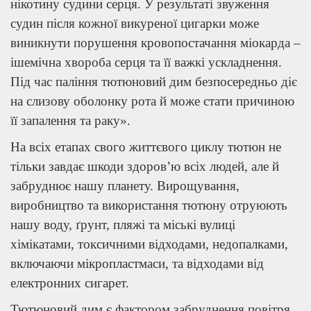
нікотину судини серця. У результаті звуження
судин після кожної викуреної цигарки може
виникнути порушення кровопостачання міокарда –
ішемічна хвороба серця та її важкі ускладнення.
Під час паління тютюновий дим безпосередньо діє
на слизову оболонку рота й може стати причиною
її запалення та раку».
На всіх етапах свого життєвого циклу тютюн не
тільки завдає шкоди здоров’ю всіх людей, але й
забруднює нашу планету. Вирощування,
виробництво та використання тютюну отруюють
нашу воду, ґрунт, пляжі та міські вулиці
хімікатами, токсичними відходами, недопалками,
включаючи мікропластмаси, та відходами від
електронних сигарет.
Тютюновий дим є фактором забруднення повітря