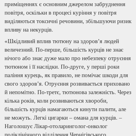
приміщеннях є основним джерелом забруднення
повітря, оскільки в процесі куріння у повітря
виділяються токсичні речовини, збільшуючи ризик
впливу на некурців.
«Шкідливий вплив тютюну на здоров’я людей
величезний. По-перше, більшість курців не знає
нічого або знає дуже мало про небезпеку отруєння
тютюном і її наслідки. По-друге, у перші роки
паління курець, як правило, не помічає шкоди для
свого здоров’я. Отруєння розвивається приховано
й непомітно. По-третє, тютюнова залежність. Через
кілька років, коли розвиваються хвороби,
більшість курців намагаються кинути палити, але
не можуть. Легкі цигарки – омана для курців. –
Наголошує Лікар-отоларинголог-онколог
поліклінічного відділення Чернігівського