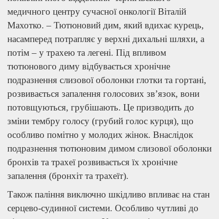
медичного центру сучасної онкології Віталій
Махотко. – Тютюновий дим, який вдихає курець,
насамперед потрапляє у верхні дихальні шляхи, а
потім – у трахею та легені. Під впливом
тютюнового диму відбувається хронічне
подразнення слизової оболонки глотки та гортані,
розвивається запалення голосових зв’язок, вони
потовщуються, грубішають. Це призводить до
зміни тембру голосу (грубий голос курця), що
особливо помітно у молодих жінок. Внаслідок
подразнення тютюновим димом слизової оболонки
бронхів та трахеї розвивається їх хронічне
запалення (бронхіт та трахеїт).
Також паління виключно шкідливо впливає на стан
серцево-судинної системи. Особливо чутливі до