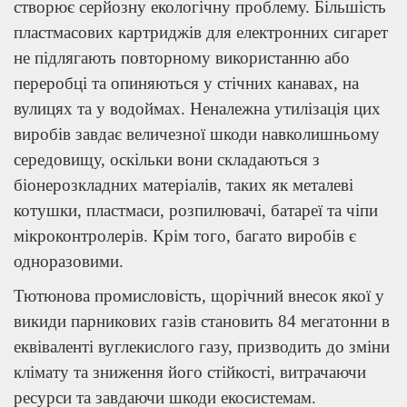
створює серйозну екологічну проблему. Більшість
пластмасових картриджів для електронних сигарет
не підлягають повторному використанню або
переробці та опиняються у стічних канавах, на
вулицях та у водоймах. Неналежна утилізація цих
виробів завдає величезної шкоди навколишньому
середовищу, оскільки вони складаються з
біонерозкладних матеріалів, таких як металеві
котушки, пластмаси, розпилювачі, батареї та чіпи
мікроконтролерів. Крім того, багато виробів є
одноразовими.
Тютюнова промисловість, щорічний внесок якої у
викиди парникових газів становить 84 мегатонни в
еквіваленті вуглекислого газу, призводить до зміни
клімату та зниження його стійкості, витрачаючи
ресурси та завдаючи шкоди екосистемам.