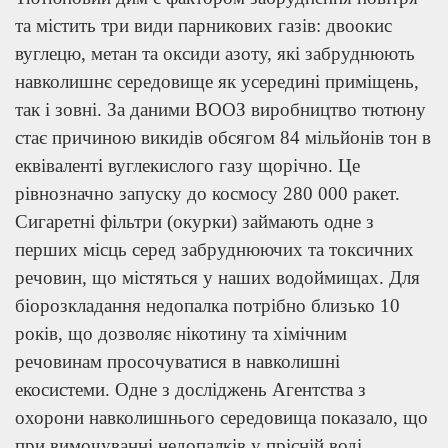
та містить три види парникових газів: двоокис
вуглецю, метан та оксиди азоту, які забруднюють
навколишнє середовище як усередині приміщень,
так і зовні. За даними ВООЗ виробництво тютюну
стає причиною викидів обсягом 84 мільйонів тон в
еквіваленті вуглекислого газу щорічно. Це
рівнозначно запуску до космосу 280 000 ракет.
Сигаретні фільтри (окурки) займають одне з
перших місць серед забруднюючих та токсичних
речовин, що містяться у наших водоймищах. Для
біорозкладання недопалка потрібно близько 10
років, що дозволяє нікотину та хімічним
речовинам просочуватися в навколишні
екосистеми. Одне з досліджень Агентства з
охорони навколишнього середовища показало, що
при вимочуванні недопалків у прісній воді