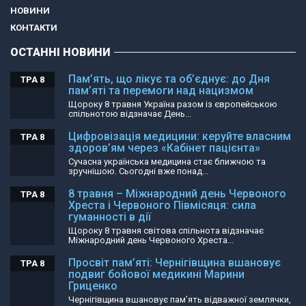
НОВИНИ
КОНТАКТИ
ОСТАННІ НОВИНИ
Пам’ять, що лікує та об’єднує: до Дня
ТРА 8
пам’яті та перемоги над нацизмом
Щороку 8 травня Україна разом із європейською
спільнотою відзначає День...
Цифровізація медицини: керуйте власним
ТРА 8
здоров’ям через «Кабінет пацієнта»
Сучасна українська медицина стає ближчою та
зручнішою. Сьогодні вже понад...
8 травня – Міжнародний день Червоного
ТРА 8
Хреста і Червоного Півмісяця: сила
гуманності в дії
Щороку 8 травня світова спільнота відзначає
Міжнародний день Червоного Хреста...
Просвіт пам’яті: Чернігівщина вшановує
ТРА 8
подвиг бойової медикині Марини
Гриценко
Чернігівщина вшановує пам’ять відважної землячки,