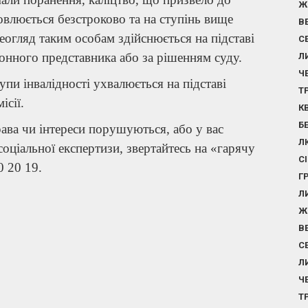
Ж
новлюється безстроково та на ступінь вище
В
еогляд таким особам здійснюється на підставі
С
аконного представника або за рішенням суду.
Л
Ч
упи інвалідності ухвалюється на підставі
Т
ісії.
К
Б
ва чи інтереси порушуються, або у вас
Л
ціальної експертизи, звертайтесь на «гарячу
С
0 20 19.
Г
Л
Ж
В
С
Л
Ч
Т