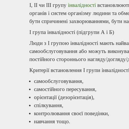
I, II чи III групу
інвалідності
встановлюють 
органів і систем організму людини та обм
бути спричинені захворюваннями, бути н
I група інвалідності (підгрупи А і Б)
Люди з І групою інвалідності мають найва
самообслуговування або можуть виконува
постійного стороннього нагляду/догляду
Критерії встановлення I групи інвалідності
самообслуговування,
самостійного пересування,
орієнтації (дезорієнтація),
спілкування,
контролювання своєї поведінки,
навчання тощо.