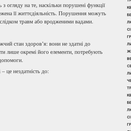
Т
з огляду на те, наскільки порушені функції
К
ежена її життєдіяльність. Порушення можуть
Б
аслідком травм або вродженими вадами.
Л
С
Г
жчий стан здоров’я: вони не здатні до
Л
ти лише окремі його елементи, потребують
Ж
В
/допомоги.
С
 – це нездатність до:
Л
Ч
Т
К
Б
Л
С
Г