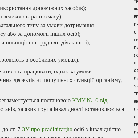
Т
икористання допоміжних засобів);
К
з великою втратою часу);
Б
 загального типу за умови дотримання
Л
С
су або за допомоги інших осіб);
Г
я повноцінної трудової діяльності);
Л
Ж
нтролюють в особливих умовах).
В
вчатися та працювати, однак за умови
С
Л
ичних дефектів чи порушених функцій організму,
Ч
Т
 регламентується постановою
КМУ №10 від
К
станів, за яких група інвалідності встановлюється
Л
С
Г
 до ст. 7
ЗУ про реабілітацію
осіб з інвалідністю
Л
мали поранення, каліцтво, що призвело до