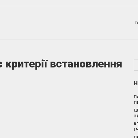
Г
є критерії встановлення
Н
П
П
Ц
З
8
І
П