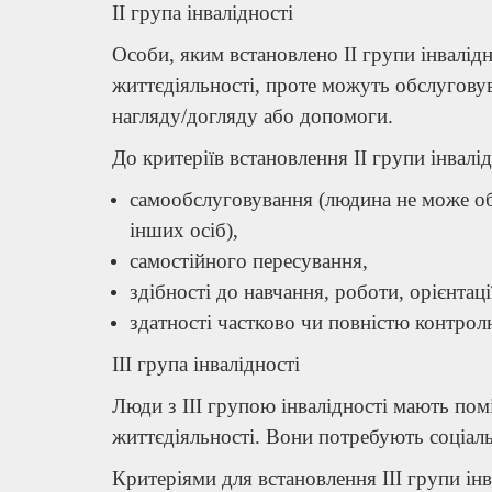
ІI група інвалідності
Особи, яким встановлено II групи інвалід
життєдіяльності, проте можуть обслуговув
нагляду/догляду або допомоги.
До критеріїв встановлення II групи інвалі
самообслуговування (людина не може о
інших осіб),
самостійного пересування,
здібності до навчання, роботи, орієнтаці
здатності частково чи повністю контро
ІIІ група інвалідності
Люди з III групою інвалідності мають по
життєдіяльності. Вони потребують соціаль
Критеріями для встановлення III групи ін