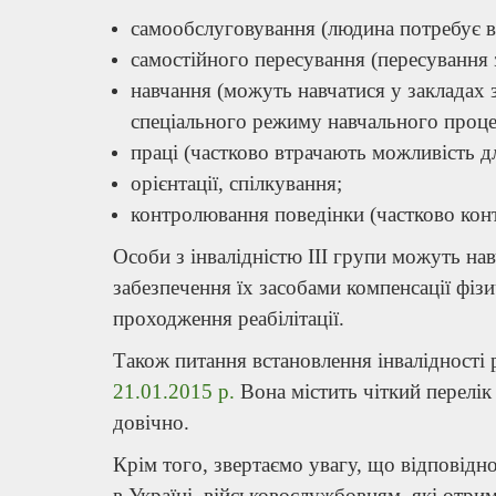
самообслуговування (людина потребує в
самостійного пересування (пересування 
навчання (можуть навчатися у закладах
спеціального режиму навчального проце
праці (частково втрачають можливість дл
орієнтації, спілкування;
контролювання поведінки (частково ко
Особи з інвалідністю III групи можуть на
забезпечення їх засобами компенсації фіз
проходження реабілітації.
Також питання встановлення інвалідності
21.01.2015 р.
Вона містить чіткий перелік 
довічно.
Крім того, звертаємо увагу, що відповідно
в Україні, військовослужбовцям, які отри