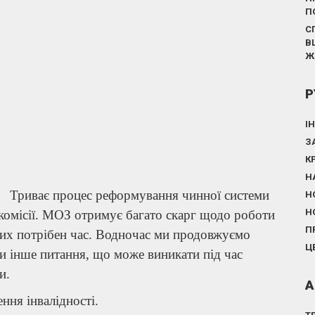
П
С
В
Ж
Р
І
З
К
Н
Триває процес реформування чинної системи
Н
Н
 комісії. МОЗ отримує багато скарг щодо роботи
П
 них потрібен час. Водночас ми продовжуємо
Ц
чи інше питання, що може виникати під час
зи.
А
ення інвалідності.