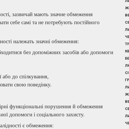
Л
Ж
ності, зазвичай мають значне обмеження
В
ати себе самі та не потребують постійного
С
Л
Ч
дності належать значні обмеження:
Т
К
бходитися без допоміжних засобів або допомоги
Б
Л
С
ї або до спілкування,
Г
лювати свою поведінку.
Л
Ж
В
мірні функціональні порушення й обмеження
С
ної допомоги і соціального захисту.
Л
Ч
валідності є обмеження: