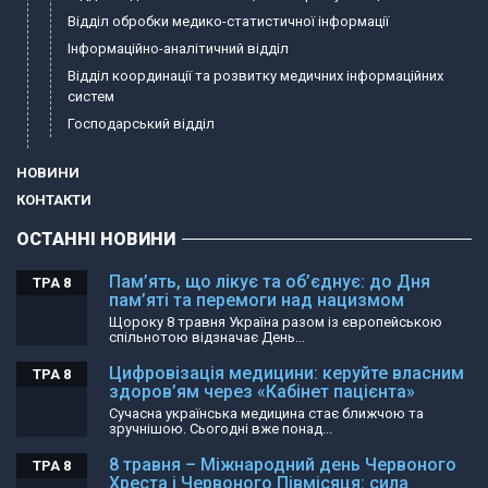
Відділ обробки медико-статистичної інформації
Інформаційно-аналітичний відділ
Відділ координації та розвитку медичних інформаційних
систем
Господарський відділ
НОВИНИ
КОНТАКТИ
ОСТАННІ НОВИНИ
Пам’ять, що лікує та об’єднує: до Дня
ТРА 8
пам’яті та перемоги над нацизмом
Щороку 8 травня Україна разом із європейською
спільнотою відзначає День...
Цифровізація медицини: керуйте власним
ТРА 8
здоров’ям через «Кабінет пацієнта»
Сучасна українська медицина стає ближчою та
зручнішою. Сьогодні вже понад...
8 травня – Міжнародний день Червоного
ТРА 8
Хреста і Червоного Півмісяця: сила