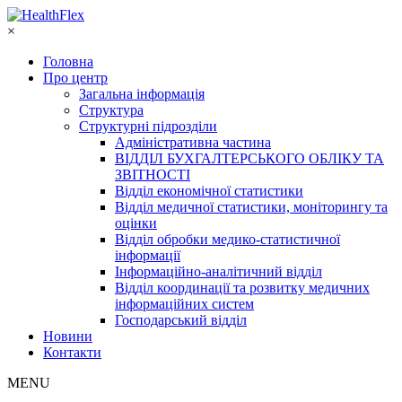
×
Головна
Про центр
Загальна інформація
Структура
Структурні підрозділи
Адміністративна частина
ВІДДІЛ БУХГАЛТЕРСЬКОГО ОБЛІКУ ТА
ЗВІТНОСТІ
Відділ економічної статистики
Відділ медичної статистики, моніторингу та
оцінки
Відділ обробки медико-статистичної
інформації
Інформаційно-аналітичний відділ
Відділ координації та розвитку медичних
інформаційних систем
Господарський відділ
Новини
Контакти
MENU