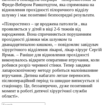
Фреде-Вебером Рамштедтом, яка спрямована на
відновлення прохідності пілоричного відділу
шлунку і має позитивні безпосередні результати.
«Пілоростеноз – це вроджена патологія , яка
проявляється у дітей в віці 2-6 тижнів від
народження. Вона спричиняється порушенням
прохідності ділянки між шлунком та
дванадцятипалою кишкою, – повідомляє завідувач
хірургічного відділення лікарні, лікар-хірург Сергій
Ярмак. – Раніше для відновлення прохідності
виконувалось відкрите оперативне втручання, коли
робився розріз черевної стінки. Тепер завдяки
лапароскопічному методу робиться малоінвазивне
втручання. Дитина набагато легше переносить
післяопераційний період та швидше виписується зі
стаціонару. Це, беззаперечно, дуже позитивний
момент в роботі дитячої хірургічної служби
області».