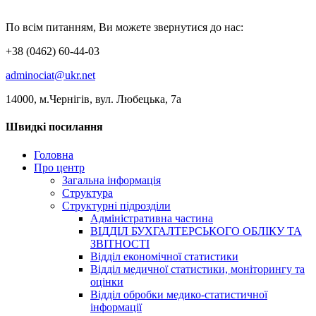
По всім питанням, Ви можете звернутися до нас:
+38 (0462) 60-44-03
adminociat@ukr.net
14000, м.Чернігів, вул. Любецька, 7а
Швидкі посилання
Головна
Про центр
Загальна інформація
Структура
Структурні підрозділи
Адміністративна частина
ВІДДІЛ БУХГАЛТЕРСЬКОГО ОБЛІКУ ТА
ЗВІТНОСТІ
Відділ економічної статистики
Відділ медичної статистики, моніторингу та
оцінки
Відділ обробки медико-статистичної
інформації