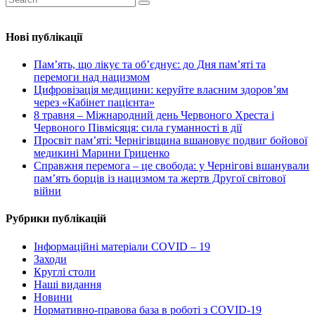
Нові публікації
Пам’ять, що лікує та об’єднує: до Дня пам’яті та
перемоги над нацизмом
Цифровізація медицини: керуйте власним здоров’ям
через «Кабінет пацієнта»
8 травня – Міжнародний день Червоного Хреста і
Червоного Півмісяця: сила гуманності в дії
Просвіт пам’яті: Чернігівщина вшановує подвиг бойової
медикині Марини Гриценко
Справжня перемога – це свобода: у Чернігові вшанували
пам’ять борців із нацизмом та жертв Другої світової
війни
Рубрики публікацій
Інформаційні матеріали COVID – 19
Заходи
Круглі столи
Наші видання
Новини
Нормативно-правова база в роботі з COVID-19