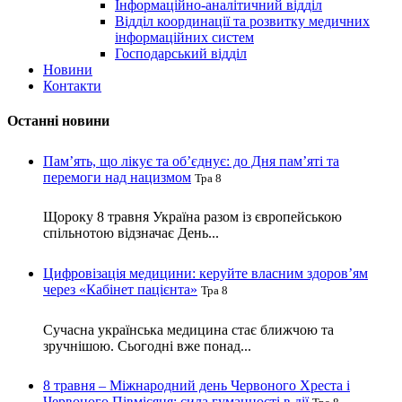
Інформаційно-аналітичний відділ
Відділ координації та розвитку медичних
інформаційних систем
Господарський відділ
Новини
Контакти
Останні новини
Пам’ять, що лікує та об’єднує: до Дня пам’яті та
перемоги над нацизмом
Тра 8
Щороку 8 травня Україна разом із європейською
спільнотою відзначає День...
Цифровізація медицини: керуйте власним здоров’ям
через «Кабінет пацієнта»
Тра 8
Сучасна українська медицина стає ближчою та
зручнішою. Сьогодні вже понад...
8 травня – Міжнародний день Червоного Хреста і
Червоного Півмісяця: сила гуманності в дії