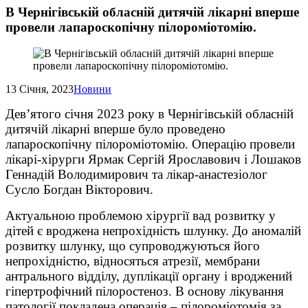
В Чернігівській обласній дитячій лікарні вперше
провели лапароскопічну пілороміотомію.
13 Січня, 2023
Новини
Дев’ятого січня 2023 року в Чернігівській обласній
дитячій лікарні вперше було проведено
лапароскопічну пілороміотомію. Операцію провели
лікарі-хірурги Ярмак Сергій Ярославович і Лошаков
Геннадій Володимирович та лікар-анастезіолог
Сусло Богдан Вікторович.
Актуальною проблемою хірургії вад розвитку у
дітей є вроджена непрохідність шлунку. До аномалій
розвитку шлунку, що супроводжуються його
непрохідністю, відносяться атрезії, мембрани
антрального відділу, дуплікації органу і вроджений
гіпертрофічний пілоростеноз. В основу лікування
патології покладена операція – пілороміотомія за