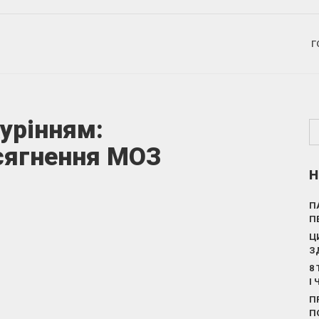
Г
урінням:
осягнення МОЗ
Н
П
П
Ц
З
8
І
П
П