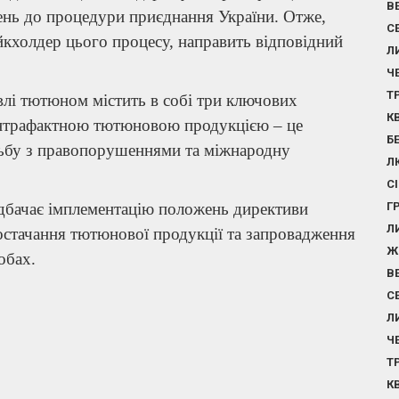
В
ень до процедури приєднання України. Отже,
С
кхолдер цього процесу, направить відповідний
Л
Ч
Т
влі тютюном містить в собі три ключових
К
онтрафактною тютюновою продукцією – це
Б
тьбу з правопорушеннями та міжнародну
Л
С
дбачає імплементацію положень директиви
Г
Л
тачання тютюнової продукції та запровадження
Ж
обах.
В
С
Л
Ч
Т
К