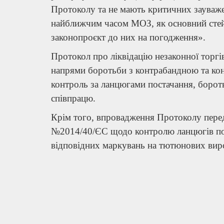
Протоколу та не мають критичних зауваж
найближчим часом МОЗ, як основний стей
законопроєкт до них на погодження».
Протокол про ліквідацію незаконної торгі
напрями боротьби з контрабандною та к
контроль за ланцюгами постачання, боро
співпрацю.
Крім того, впровадження Протоколу пере
№2014/40/ЄС щодо контролю ланцюгів пос
відповідних маркувань на тютюнових вир