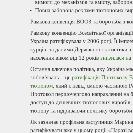
вимоги до механізмів та вмісту, заборон
Повна заборона реклами тютюнових виро
Рамкова конвенція ВООЗ та боротьба з 
Рамкову конвенцію Всесвітньої організац
Україна ратифікувала у 2006 році. Її імп
курців: за даними Державної статистики з
населення віком від 12 років
знизилася на
Остання ключова політика, яку Україна ма
зобов’язань – це
ратифікація Протоколу В
тютюном
, який є невід’ємною частиною Р
Протокол першочергово направлений на бо
доступ до дешевших тютюнових виробів,
тютюну та підриваючи політику боротьби
Як зазначає профільна заступниця Марина
ратифікувати вже у цьому році: «Наразі 