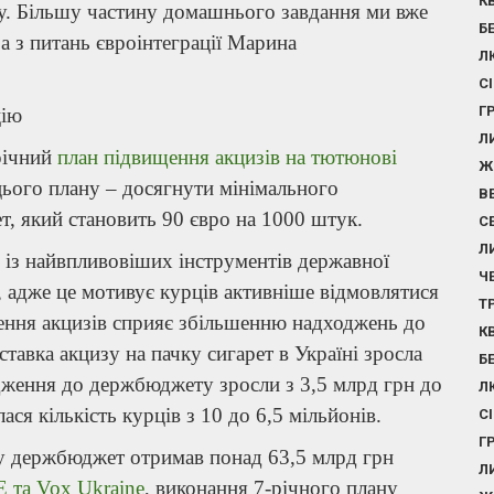
К
у. Більшу частину домашнього завдання ми вже
Б
а з питань євроінтеграції Марина
Л
С
Г
цію
Л
річний
план підвищення акцизів на тютюнові
Ж
ього плану – досягнути мінімального
В
т, який становить 90 євро на 1000 штук.
С
Л
м із найвпливовіших інструментів державної
Ч
 адже це мотивує курців активніше відмовлятися
Т
щення акцизів сприяє збільшенню надходжень до
К
тавка акцизу на пачку сигарет в Україні зросла
Б
одження до держбюджету зросли з 3,5 млрд грн до
Л
ся кількість курців з 10 до 6,5 мільйонів.
С
Г
ану держбюджет отримав понад 63,5 млрд грн
Л
E та Vox Ukraine
, виконання 7-річного плану