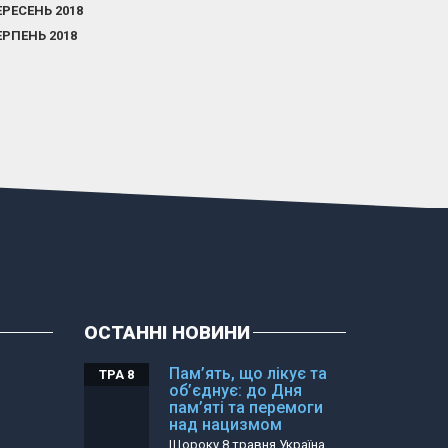
ЕРЕСЕНЬ 2018
ЕРПЕНЬ 2018
ОСТАННІ НОВИНИ
Пам’ять, що лікує та
ТРА 8
об’єднує: до Дня
пам’яті та перемоги
над нацизмом
Щороку 8 травня Україна