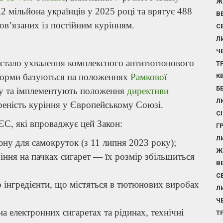
Ж
2 мільйона українців у 2025 році та врятує 488
В
пов’язаних із постійним курінням.
С
Л
Ч
стало ухвалення комплексного антитютюнового
Т
норми базуються на положеннях
Рамкової
К
Б
у та імплементують положення
директиви
Л
иреність куріння у Європейському Союзі.
С
ЄС, які впроваджує цей Закон:
Г
Л
ну для самокруток (з 11 липня 2023 року);
Ж
ння на пачках сигарет — їх розмір збільшиться
В
С
інгредієнти, що містяться в тютюнових виробах
Л
Ч
 електронних сигаретах та рідинах, технічні
Т