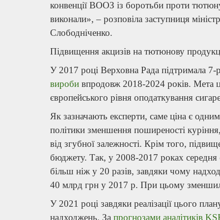
конвенції ВООЗ із боротьби проти тютюн
виконали», – розповіла заступниця міністр
Слободніченко.
Підвищення акцизів на тютюнову продук
У 2017 році Верховна Рада підтримала 7-
вироби
впродовж 2018-2024 років. Мета ц
європейського рівня оподаткування сигаре
Як зазначають експерти, саме ціна є одни
політики зменшення поширеності куріння,
від згубної залежності. Крім того, підви
бюджету. Так, у 2008-2017 роках середня с
більш ніж у 20 разів, завдяки чому надх
40 млрд грн у 2017 р. При цьому зменшила
У 2021 році завдяки реалізації цього пл
надходжень. За
прогнозами аналітиків KS