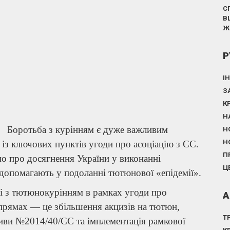
С
В
Ж
Р
І
З
К
Н
Боротьба з курінням є дуже важливим
Н
Н
із ключових пунктів угоди про асоціацію з ЄС.
П
мо про досягнення України у виконанні
Ц
и допомагають у подоланні тютюнової «епідемії».
і з тютюнокурінням в рамках угоди про
А
апрямах — це збільшення акцизів на тютюн,
Т
ви №2014/40/ЄС та імплементація рамкової