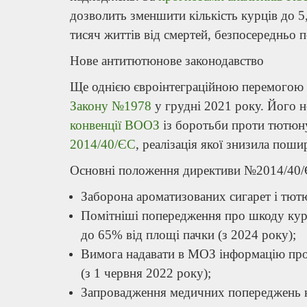
дозволить зменшити кількість курців до 5,
тисяч життів від смертей, безпосередньо 
Нове антитютюнове законодавство
Ще однією євроінтеграційною перемогою 
Закону №1978
у грудні 2021 року. Його 
конвенції ВООЗ
із боротьби проти тютюн
2014/40/ЄС
, реалізація якої знизила пош
Основні положення директиви №2014/40/
Заборона ароматизованих сигарет і тютю
Помітніші попередження про шкоду курі
до 65% від площі пачки (з 2024 року);
Вимога надавати в МОЗ інформацію про 
(з 1 червня 2022 року);
Запровадження медичних попереджень на