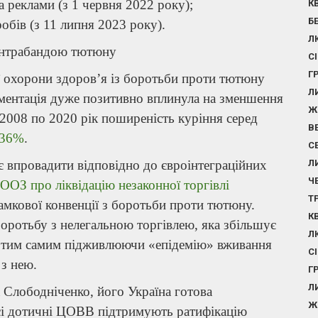
а реклами (з 1 червня 2022 року);
К
Б
бів (з 11 липня 2023 року).
Л
контрабандою тютюну
С
Г
ії охорони здоров’я із боротьби проти тютюну
Л
лементація дуже позитивно вплинула на зменшення
Ж
 2008 по 2020 рік поширеність куріння серед
В
 36%
.
С
є впровадити відповідно до євроінтеграційних
Л
Ч
ООЗ про ліквідацію незаконної торгівлі
Т
амкової конвенції з боротьби проти тютюну.
К
ротьбу з нелегальною торгівлею, яка збільшує
Л
 тим самим підживлюючи «епідемію» вживання
С
 з нею.
Г
Л
 Слободніченко, його Україна готова
Ж
всі дотичні ЦОВВ підтримують ратифікацію