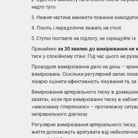
надто туго.
3. Нижня частина манжети повинна знаходитис
4. Лікоть і передпліччя лежать на столі.
5. Ступні поставте на підлогу, не схрещуйте їх.
Принаймні
за 30 хвилин до вимірювання не 
тиск у спокійному стані. Під час цього не руха
Проводьте вимірювання двічі на день – зранк
вимірювань. Оскільки регулярний запис пок
лікарю оцінити ефективність лікування та, за
Вимірювання артеріального тиску в домашні
халата», коли при вимірюванні тиску в кабінет
«масковану гіпертензію» – протилежну ситуац
неправильного діагнозу.
Регулярне вимірювання артеріального тиску, 
життя допоможуть врятувати від небезпечних 