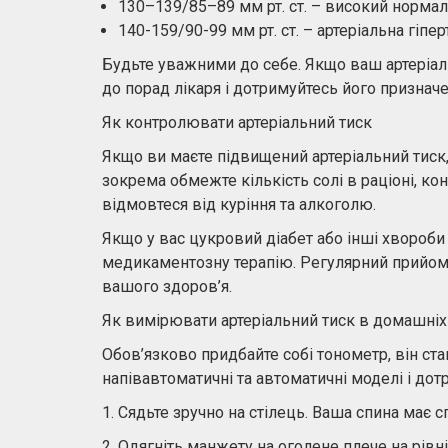
130–139/85–89 мм рт. ст. – високий нормал
140-159/90-99 мм рт. ст. – артеріальна гіпер
Будьте уважними до себе. Якщо ваш артеріаль
до порад лікаря і дотримуйтесь його признач
Як контролювати артеріальний тиск
Якщо ви маєте підвищений артеріальний тиск, 
зокрема обмежте кількість солі в раціоні, к
відмовтеся від куріння та алкоголю.
Якщо у вас цукровий діабет або інші хвороби
медикаментозну терапію. Регулярний прийом л
вашого здоров’я.
Як вимірювати артеріальний тиск в домашні
Обов’язково придбайте собі тонометр, він с
напівавтоматичні та автоматичні моделі і до
1. Сядьте зручно на стілець. Ваша спина має с
2. Одягніть манжету на оголене плече на рівн