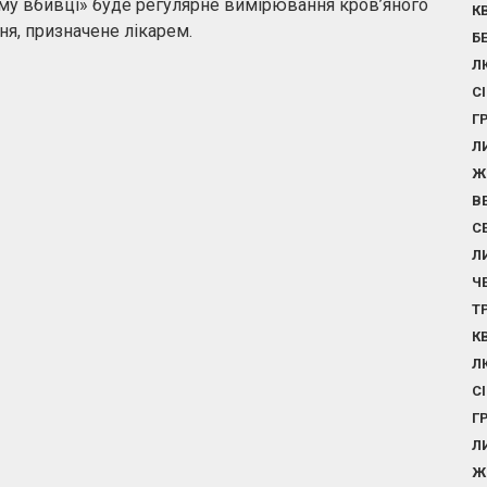
му вбивці» буде регулярне вимірювання кров’яного
К
ня, призначене лікарем.
Б
Л
С
Г
Л
Ж
В
С
Л
Ч
Т
К
Л
С
Г
Л
Ж