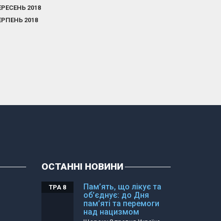
ЕРЕСЕНЬ 2018
ЕРПЕНЬ 2018
ОСТАННІ НОВИНИ
Пам’ять, що лікує та
ТРА 8
об’єднує: до Дня
пам’яті та перемоги
над нацизмом