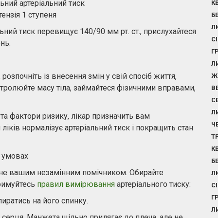
ьний артеріальний тиск
К
тензія 1 ступеня
Б
Л
ний тиск перевищує 140/90 мм рт. ст., прислухайтеся
С
ень.
Г
Л
розпочніть із внесення змін у свій спосіб життя,
Ж
онтролюйте масу тіла, займайтеся фізичними вправами,
В
С
Л
 та фактори ризику, лікар призначить вам
Ч
іків нормалізує артеріальний тиск і покращить стан
Т
К
х умовах
Б
тане вашим незамінним помічником. Обирайте
Л
тримуйтесь
правил вимірювання
артеріального тиску:
С
Г
пиратись на його спинку.
Л
і серця. Манжета щільно прилягає до плеча, але не