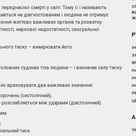
С
ередчасної смерті у світі. Тому її і називають
В
ається не діагностованим і людина не отримує
Ж
ження життєво важливих органів та розвитку
тності, ниркової недостатності, сексуальної
Р
ьного тиску – вимірювати його.
І
З
К
головних судинах тіла людини – і визначає силу тиску
Н
Н
дно враховувати два важливих значення:
Н
П
корочень (систолічний);
Ц
яз розслабляється між ударами (діастолічний).
ним
А
к
ріальний тиск
Т