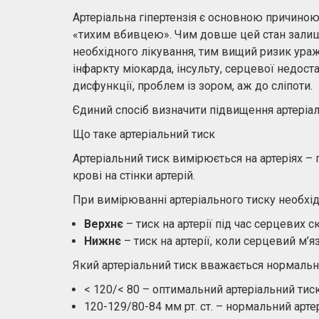
Артеріальна гіпертензія є основною причиною п
«тихим вбивцею». Чим довше цей стан залиш
необхідного лікування, тим вищий ризик ура
інфаркту міокарда, інсульту, серцевої недоста
дисфункції, проблем із зором, аж до сліпоти.
Єдиний спосіб визначити підвищення артеріал
Що таке артеріальний тиск
Артеріальний тиск вимірюється на артеріях – 
крові на стінки артерій.
При вимірюванні артеріального тиску необхі
Верхнє
– тиск на артерії під час серцевих с
Нижнє
– тиск на артерії, коли серцевий м’
Який артеріальний тиск вважається нормаль
< 120/< 80 – оптимальний артеріальний тис
120-129/80-84 мм рт. ст. – нормальний арте