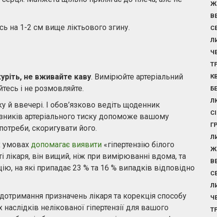
Ж
В
ь на 1-2 см вище ліктьового згину.
С
Л
Ч
Т
куріть, не вживайте каву
. Вимірюйте артеріальний
К
йтесь і не розмовляйте.
Б
Л
у й ввечері. І обов’язково ведіть щоденник
С
азників артеріального тиску допоможе вашому
Г
 потреби, скоригувати його.
Л
х умовах
допомагає виявити
«гіпертензію білого
Ж
і лікаря, він вищий, ніж при вимірюванні вдома, та
В
ію, на які припадає 23 % та 16 % випадків відповідно
С
Л
дотримання призначень лікаря та корекція способу
Ч
наслідків нелікованої гіпертензії для вашого
Т