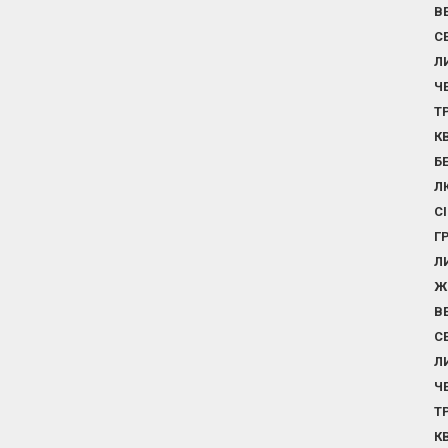
В
С
Л
Ч
Т
К
Б
Л
С
Г
Л
Ж
В
С
Л
Ч
Т
К