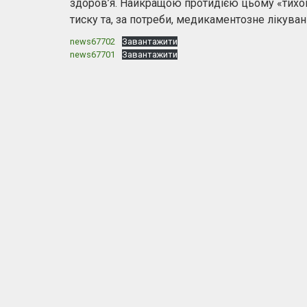
здоров’я. Найкращою протидією цьому «тихо
тиску та, за потреби, медикаментозне лікуван
news67702
Завантажити
news67701
Завантажити