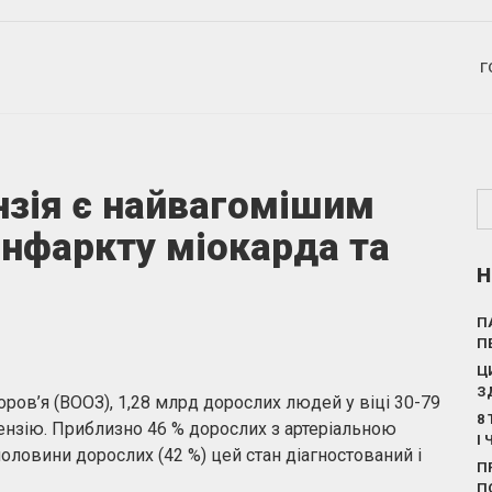
Г
нзія є найвагомішим
інфаркту міокарда та
Н
П
П
Ц
З
оров’я (ВООЗ), 1,28 млрд дорослих людей у віці 30-79
8
тензію. Приблизно 46 % дорослих з артеріальною
І
оловини дорослих (42 %) цей стан діагностований і
П
П